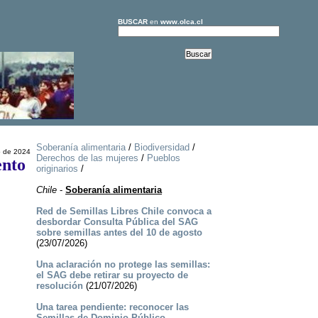
BUSCAR
en
www.olca.cl
Soberanía alimentaria
/
Biodiversidad
/
o de 2024
Derechos de las mujeres
/
Pueblos
ento
originarios
/
Chile
-
Soberanía alimentaria
Red de Semillas Libres Chile convoca a
desbordar Consulta Pública del SAG
sobre semillas antes del 10 de agosto
(23/07/2026)
Una aclaración no protege las semillas:
el SAG debe retirar su proyecto de
resolución
(21/07/2026)
Una tarea pendiente: reconocer las
Semillas de Dominio Público