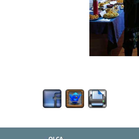
743
OLCA