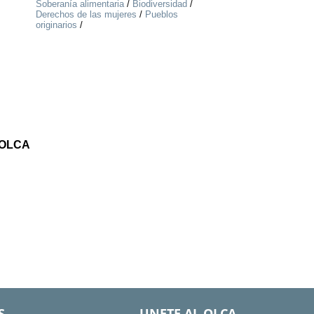
Soberanía alimentaria
/
Biodiversidad
/
Derechos de las mujeres
/
Pueblos
originarios
/
 OLCA
S
UNETE AL OLCA