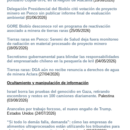
portuario CopiaPort-E en la Región de Atacama
(16/06/2026)
Delegación Presidencial del Biobío citó votación de proyecto
minero en Penco sin publicar informe final de evaluación
ambiental
(01/06/2026)
GORE Biobío desconoce rol en programa de reactivación
asociado a minera de tierras raras
(25/05/2026)
Tierras raras en Penco: Seremi de Salud deja fuera monitoreo
de radiación en material procesado de proyecto minero
(18/05/2026)
Secretismo gubernamental para blindar las responsabilidades
del empresariado chileno en la pesquería de kril
(04/05/2026)
Tierras raras: DGA aún no recibe renuncia a derechos de agua
de minera Aclara
(27/04/2026)
Ocultamiento y manipulación de información
Israel borra las pruebas del genocidio en Gaza, retirando
escombros y restos en 100 camiones diariamente.
Palestina
(03/08/2026)
Aranceles por trabajo forzoso, el nuevo engaño de Trump.
Estados Unidos (24/07/2026)
“Si todo lo demás falla, demanda”: cómo las empresas de
alimentos ultraprocesados están utilizando los tribunales para