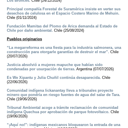
Los Bronces.
Chile (24/12/2024)
Principal compañía Forestal de Suramérica insiste en verter sus
desechos de celulosa en el Espacio Costero Marino de Mehuin.
Chile (01/11/2024)
Fundación Mamitas del Plomo de Arica demanda al Estado de
Chile por daño ambiental.
Chile (25/08/2024)
Pueblos originarios
“La megarreforma es una fiesta para la industria salmonera, una
construcción para otorgarle garantías de destruir el mar”.
Chile
(20/07/2026)
Justicia absolvió a mujeres mapuche que habían sido
condenadas por usurpación de tierras.
Argentina (07/07/2026)
Es We Xipantu y Julia Chuñil continúa desaparecida.
Chile
(22/06/2026)
Comunidad indígena lickanantay lleva a tribunales proyecto
minero que pondría en riesgo fuentes de agua del salar de Tara.
Chile (19/06/2026)
Tribunal Ambiental acoge a trámite reclamación de comunidad
indígena Quechua por aprobación de parque fotovoltaico.
Chile
(19/06/2026)
“¡Aquí no!”: indígenas mexicanos bloquearon la entrada de una