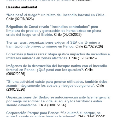
Desastre ambiental
“Nos pasó el fuego”: un relato del incendio forestal en Chile.
Chile (02/07/2026)
Brigadista de Conaf revela “incendios controlados” para
limpieza de predios y generación de horas extras en plena
crisis del fuego en el Biobío.
Chile (06/03/2026)
Tierras raras: organizaciones exigen al SEA dar término a
tramitación de proyecto minero en Penco.
Chile (17/02/2026)
Forestales y tierras raras: Mapa grafica impactos de incendios e
intereses mineros en zonas afectadas.
Chile (16/02/2026)
Imágenes de la destrucción del bosque nativo con el incendio
forestal en Penco: ¿Qué pasó con los queules?.
Chile
(09/02/2026)
“Si una actividad existe para generar utilidades, también debe
asumir íntegramente los costos y riesgos que genera”.
Chile
(23/01/2026)
Organizaciones del Biobío se autoconvocan ante la emergencia
por mega incendios: La vida, el agua y los territorios están
siendo devastados.
Chile (20/01/2026)
Corporación Parque para Penco: “Se quemó el parque, se
quemó donde se quiere instalar la minera”.
Chile (18/01/2026)