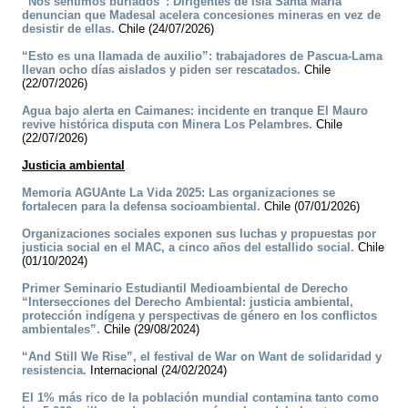
“Nos sentimos burlados”: Dirigentes de Isla Santa María
denuncian que Madesal acelera concesiones mineras en vez de
desistir de ellas.
Chile (24/07/2026)
“Esto es una llamada de auxilio”: trabajadores de Pascua-Lama
llevan ocho días aislados y piden ser rescatados.
Chile
(22/07/2026)
Agua bajo alerta en Caimanes: incidente en tranque El Mauro
revive histórica disputa con Minera Los Pelambres.
Chile
(22/07/2026)
Justicia ambiental
Memoria AGUAnte La Vida 2025: Las organizaciones se
fortalecen para la defensa socioambiental.
Chile (07/01/2026)
Organizaciones sociales exponen sus luchas y propuestas por
justicia social en el MAC, a cinco años del estallido social.
Chile
(01/10/2024)
Primer Seminario Estudiantil Medioambiental de Derecho
“Intersecciones del Derecho Ambiental: justicia ambiental,
protección indígena y perspectivas de género en los conflictos
ambientales”.
Chile (29/08/2024)
“And Still We Rise”, el festival de War on Want de solidaridad y
resistencia.
Internacional (24/02/2024)
El 1% más rico de la población mundial contamina tanto como