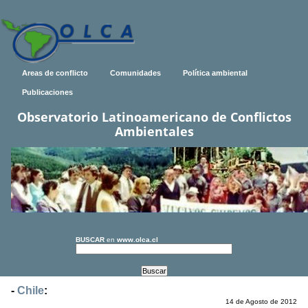
Areas de conflicto
Comunidades
Política ambiental
Publicaciones
Observatorio Latinoamericano de Conflictos
Ambientales
BUSCAR
en
www.olca.cl
-
Chile
:
14 de Agosto de 2012