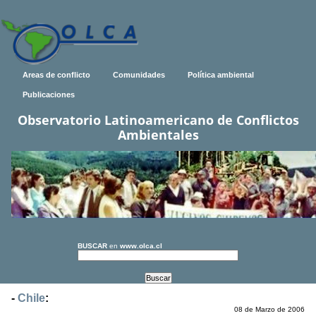
Areas de conflicto
Comunidades
Política ambiental
Publicaciones
Observatorio Latinoamericano de Conflictos
Ambientales
BUSCAR
en
www.olca.cl
-
Chile
:
08 de Marzo de 2006