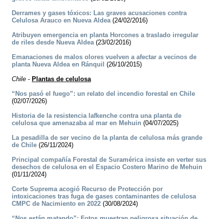
Derrames y gases tóxicos: Las graves acusaciones contra
Celulosa Arauco en Nueva Aldea
(24/02/2016)
Atribuyen emergencia en planta Horcones a traslado irregular
de riles desde Nueva Aldea
(23/02/2016)
Emanaciones de malos olores vuelven a afectar a vecinos de
planta Nueva Aldea en Ránquil
(26/10/2015)
Chile
-
Plantas de celulosa
“Nos pasó el fuego”: un relato del incendio forestal en Chile
(02/07/2026)
Historia de la resistencia lafkenche contra una planta de
celulosa que amenazaba al mar en Mehuin
(04/07/2025)
La pesadilla de ser vecino de la planta de celulosa más grande
de Chile
(26/11/2024)
Principal compañía Forestal de Suramérica insiste en verter sus
desechos de celulosa en el Espacio Costero Marino de Mehuin
(01/11/2024)
Corte Suprema acogió Recurso de Protección por
intoxicaciones tras fuga de gases contaminantes de celulosa
CMPC de Nacimiento en 2022
(30/08/2024)
“Nos están matando”: Fotos muestran peligrosa situación de