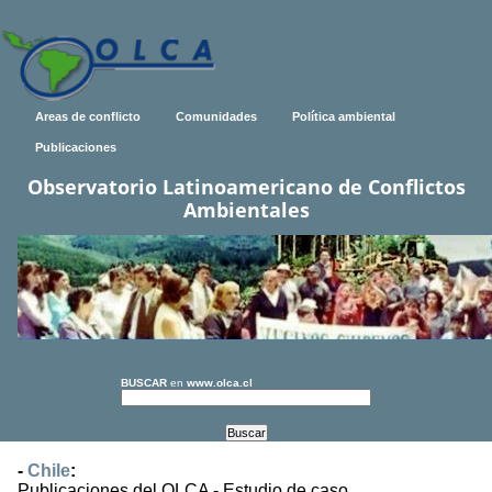
Areas de conflicto
Comunidades
Política ambiental
Publicaciones
Observatorio Latinoamericano de Conflictos
Ambientales
BUSCAR
en
www.olca.cl
-
Chile
:
Publicaciones del OLCA - Estudio de caso