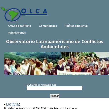
Areas de conflicto
Comunidades
Política ambiental
Publicaciones
Observatorio Latinoamericano de Conflictos
Ambientales
BUSCAR
en
www.olca.cl
-
Bolivia
:
Publicaciones del OLCA - Estudio de caso