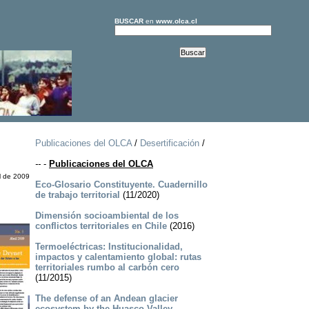
BUSCAR
en
www.olca.cl
Publicaciones del OLCA
/
Desertificación
/
--
-
Publicaciones del OLCA
il de 2009
Eco-Glosario Constituyente. Cuadernillo
de trabajo territorial
(11/2020)
Dimensión socioambiental de los
conflictos territoriales en Chile
(2016)
Termoeléctricas: Institucionalidad,
impactos y calentamiento global: rutas
territoriales rumbo al carbón cero
(11/2015)
The defense of an Andean glacier
ecosystem by the Huasco Valley