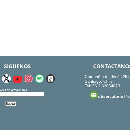
SIGUENOS
CONTACTANO
Compañía de Jesús 254
Santiago, Chile.
Tel: 56.2.33654873
CAR
en
www.olca.cl
observatorio@ol