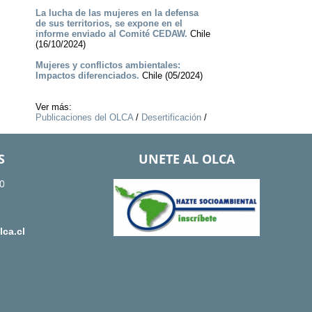
La lucha de las mujeres en la defensa
de sus territorios, se expone en el
informe enviado al Comité CEDAW.
Chile
(16/10/2024)
Mujeres y conflictos ambientales:
Impactos diferenciados.
Chile (05/2024)
Ver más:
Publicaciones del OLCA
/
Desertificación
/
S
UNETE AL OLCA
0
ca.cl