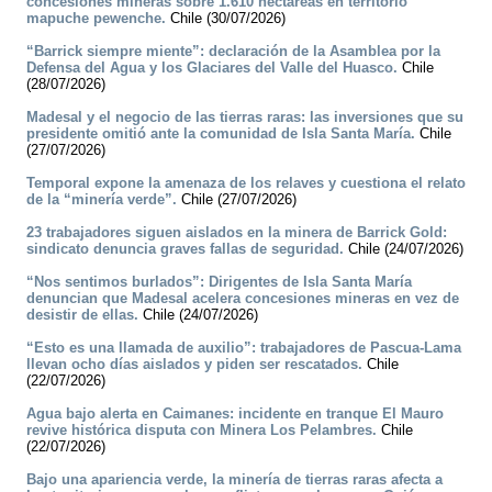
concesiones mineras sobre 1.610 hectáreas en territorio
mapuche pewenche.
Chile (30/07/2026)
“Barrick siempre miente”: declaración de la Asamblea por la
Defensa del Agua y los Glaciares del Valle del Huasco.
Chile
(28/07/2026)
Madesal y el negocio de las tierras raras: las inversiones que su
presidente omitió ante la comunidad de Isla Santa María.
Chile
(27/07/2026)
Temporal expone la amenaza de los relaves y cuestiona el relato
de la “minería verde”.
Chile (27/07/2026)
23 trabajadores siguen aislados en la minera de Barrick Gold:
sindicato denuncia graves fallas de seguridad.
Chile (24/07/2026)
“Nos sentimos burlados”: Dirigentes de Isla Santa María
denuncian que Madesal acelera concesiones mineras en vez de
desistir de ellas.
Chile (24/07/2026)
“Esto es una llamada de auxilio”: trabajadores de Pascua-Lama
llevan ocho días aislados y piden ser rescatados.
Chile
(22/07/2026)
Agua bajo alerta en Caimanes: incidente en tranque El Mauro
revive histórica disputa con Minera Los Pelambres.
Chile
(22/07/2026)
Bajo una apariencia verde, la minería de tierras raras afecta a