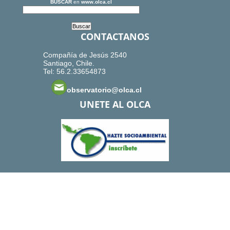
BUSCAR
en
www.olca.cl
CONTACTANOS
Compañía de Jesús 2540
Santiago, Chile.
Tel: 56.2.33654873
observatorio@olca.cl
UNETE AL OLCA