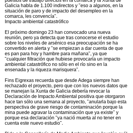
puestos de trabajo directos en la comarca y la Xunta de
Galicia habla de 1.100 indirectos y "eso a algunos, en la
situación de paro y de impacto del desempleo en la
comarca, les convencía".
Impacto ambiental catastrófico
El próximo domingo 23 han convocado una nueva
reunión, pero ya detecta que tras conocerse el estudio
sobre los niveles de arsénico esa preocupación se ha
convertido en alerta y "se empiezan a dar cuenta de que
es pan para hoy y hambre para mañana", ya que
"cualquier filtración que hubiese provocaría un impacto
ambiental catastrófico no sólo en el río sino en la
ensenada y la riqueza marisquera".
Fins Eigrexas recuerda que desde Adega siempre han
rechazado el proyecto, pero que con los nuevos datos que
se manejan la Xunta de Galicia debería revocar la
Declaración de Impacto Ambiental positiva que otorgaron
hace tan sólo una semana al proyecto, "anularla bajo esta
perspectiva de grave riesgo de contaminación porque la
mina puede agravar la contaminación que ya existe" y
porque esa declaración "ya nació muerta al no tener en
cuenta este nuevo estudio".