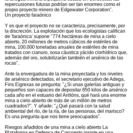
repercusiones futuras podrían ser tan enormes como el
propio proyecto minero de Edgewater Corporation".
Un proyecto faraónico
Y es que el proyecto no se caracteriza, precisamente, por
la discreción. La explotación que los ecologistas califican
de 'faraónica' supone "774 hectáreas de mina a cielo
abierto, 20 millones de metros cúbicos de estériles de
mina, 100.000 toneladas anuales de estériles de mina
tratados con cianuro, sosa cáustica yácido clorhídrico que,
además del oro, solubilizarán también el arsénico de las
rocas".
Ante la envergadura de la mina proyectada y los niveles
de arsénico detectados, el secretario ejecutivo de Adega,
Fins Eigrexas se pregunta: "¿Si unas galerías antiguas y
pequeños son capaces de depositar 850 kilos de arsénico
cada año en el estuario del Anllóns, qué hará una enorme
mina a cielo abierto de más de un millón de metros
cuadrados?". Y añade: "¿Qué pasará con la salud
ambiental del río, de la ría, de las personas, del marisco?
Es una pregunta que nos tiene preocupados".
Riesgos añadidos de una mina a cielo abierto La
Plataforma en Defensa de Corcoesto insiste en una