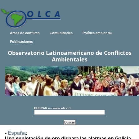
Areas de conflicto
Comunidades
Política ambiental
Publicaciones
Observatorio Latinoamericano de Conflictos
Ambientales
BUSCAR
en
www.olca.cl
-
España
:
Una explotación de oro dispara las alarmas en Galicia