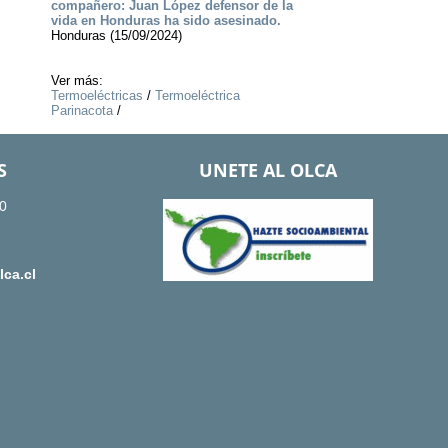
compañero: Juan López defensor de la
vida en Honduras ha sido asesinado.
Honduras (15/09/2024)
Ver más:
Termoeléctricas
/
Termoeléctrica
Parinacota
/
S
UNETE AL OLCA
0
ca.cl