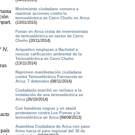
Movimiento ciudadano convoca a
 hasta
reactivar acciones contra la
ción
termoeléctrica en Cerro Chuño en Arica
mpart,
(13/01/2015)
Funan en Arica visita de inversionistas
de termoeléctrica en sector de Cerro
Chuño
(20/11/2014)
Y IV,
Ariqueños emplazan a Bachelet a
revocar calificación ambiental de la
Termoeléctrica en Cerro Chuño
(13/11/2014)
bras
Reprimen manifestación ciudadana
contra Termoeléctrica Parinacota en
Arica: 7 detenidos
(08/11/2014)
Ciudadanía marchó en rechazo a la
instalación de una termoeléctrica en
Arica
(26/10/2014)
Con banderas negras y un ataúd
protestaron contra Los Pumas y la
pacto
termoeléctrica en Arica
(09/09/2013)
Asamblea Ciudadana de Arica con paso
 país
firme hacia el paro regional del 30 de