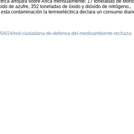
éctrica arrojará sobre Arica mensualmente: 17 toneladas de Mon
ido de azufre, 352 toneladas de óxido y dióxido de nitrógeno.,
esta contaminación la termoeléctrica declara un consumo diari
011/04/24/red-ciudadana-de-defensa-del-medioambiente-rechaza-