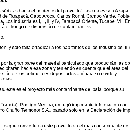
os).
sérticas hacia el poniente del proyecto”, las cuales son Azapa
d de Tarapacá, Cabo Aroca, Carlos Ronni, Campo Verde, Pobla
 Los Industriales I, II, III y IV, Tarapacá Oriente, Tucapel VII, E
rá el hongo de dispersión de contaminantes.
do.
, y solo falta erradicar a los habitantes de los Industriales III 
por la gran parte del material particulado que producirán las o
recipitarán hacia esa zona y teniendo en cuenta que el área del
rsión de los polimetales depositados ahí para su olvido y
s más.
as, este es el proyecto más contaminante del país, porque su
 (Francia), Rodrigo Medina, entregó importante información con
cerro Chuño Termonor S.A., basado solo en la Declaración de Im
ntos que convierten a este proyecto en el más contaminante del