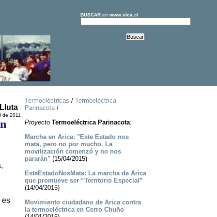
BUSCAR
en
www.olca.cl
Termoeléctricas
/
Termoeléctrica
Lluta
Parinacota
/
il de 2011
en
Proyecto
Termoeléctrica Parinacota
:
Marcha en Arica: "Este Estado nos
mata, pero no por mucho. La
movilización comenzó y no nos
pararán"
(15/04/2015)
,
EsteEstadoNosMata: La marcha de Arica
que promueve ser “Territorio Especial”
(14/04/2015)
 es
Movimiento ciudadano de Arica contra
la termoeléctrica en Cerro Chuño
(14/01/2015)