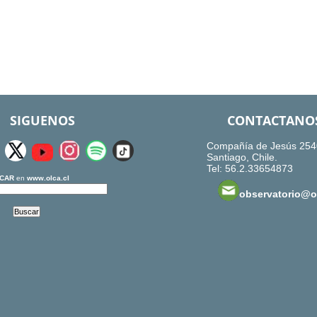
SIGUENOS
CONTACTANO
Compañía de Jesús 254
Santiago, Chile.
Tel: 56.2.33654873
CAR
en
www.olca.cl
observatorio@ol