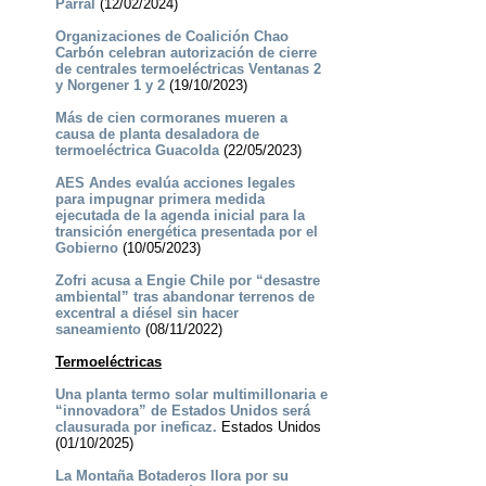
Parral
(12/02/2024)
Organizaciones de Coalición Chao
Carbón celebran autorización de cierre
de centrales termoeléctricas Ventanas 2
y Norgener 1 y 2
(19/10/2023)
Más de cien cormoranes mueren a
causa de planta desaladora de
termoeléctrica Guacolda
(22/05/2023)
AES Andes evalúa acciones legales
para impugnar primera medida
ejecutada de la agenda inicial para la
transición energética presentada por el
Gobierno
(10/05/2023)
Zofri acusa a Engie Chile por “desastre
ambiental” tras abandonar terrenos de
excentral a diésel sin hacer
saneamiento
(08/11/2022)
Termoeléctricas
Una planta termo solar multimillonaria e
“innovadora” de Estados Unidos será
clausurada por ineficaz.
Estados Unidos
(01/10/2025)
La Montaña Botaderos llora por su