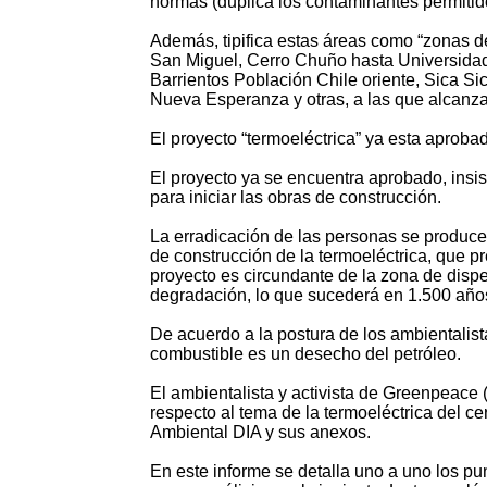
normas (duplica los contaminantes permitid
Además, tipifica estas áreas como “zonas de
San Miguel, Cerro Chuño hasta Universida
Barrientos Población Chile oriente, Sica Sica,
Nueva Esperanza y otras, a las que alcanza
El proyecto “termoeléctrica” ya esta aproba
El proyecto ya se encuentra aprobado, insisten
para iniciar las obras de construcción.
La erradicación de las personas se produce 
de construcción de la termoeléctrica, que p
proyecto es circundante de la zona de dispe
degradación, lo que sucederá en 1.500 año
De acuerdo a la postura de los ambientalist
combustible es un desecho del petróleo.
El ambientalista y activista de Greenpeace
respecto al tema de la termoeléctrica del 
Ambiental DIA y sus anexos.
En este informe se detalla uno a uno los pu