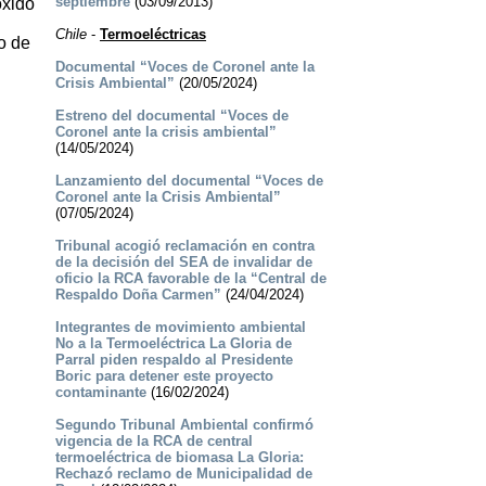
septiembre
(03/09/2013)
óxido
Chile
-
Termoeléctricas
o de
Documental “Voces de Coronel ante la
Crisis Ambiental”
(20/05/2024)
Estreno del documental “Voces de
Coronel ante la crisis ambiental”
(14/05/2024)
Lanzamiento del documental “Voces de
Coronel ante la Crisis Ambiental”
(07/05/2024)
Tribunal acogió reclamación en contra
de la decisión del SEA de invalidar de
oficio la RCA favorable de la “Central de
Respaldo Doña Carmen”
(24/04/2024)
Integrantes de movimiento ambiental
No a la Termoeléctrica La Gloria de
Parral piden respaldo al Presidente
Boric para detener este proyecto
contaminante
(16/02/2024)
Segundo Tribunal Ambiental confirmó
vigencia de la RCA de central
termoeléctrica de biomasa La Gloria:
Rechazó reclamo de Municipalidad de