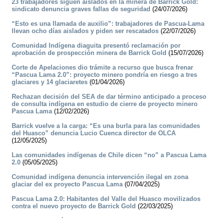
23 trabajadores siguen aislados en la minera de Barrick Gold:
sindicato denuncia graves fallas de seguridad
(24/07/2026)
“Esto es una llamada de auxilio”: trabajadores de Pascua-Lama
llevan ocho días aislados y piden ser rescatados
(22/07/2026)
Comunidad Indígena diaguita presentó reclamación por
aprobación de prospección minera de Barrick Gold
(15/07/2026)
Corte de Apelaciones dio trámite a recurso que busca frenar
“Pascua Lama 2.0”: proyecto minero pondría en riesgo a tres
glaciares y 14 glaciaretes
(01/04/2026)
Rechazan decisión del SEA de dar término anticipado a proceso
de consulta indígena en estudio de cierre de proyecto minero
Pascua Lama
(12/02/2026)
Barrick vuelve a la carga: “Es una burla para las comunidades
del Huasco” denuncia Lucio Cuenca director de OLCA
(12/05/2025)
Las comunidades indígenas de Chile dicen “no” a Pascua Lama
2.0
(05/05/2025)
Comunidad indígena denuncia intervención ilegal en zona
glaciar del ex proyecto Pascua Lama
(07/04/2025)
Pascua Lama 2.0: Habitantes del Valle del Huasco movilizados
contra el nuevo proyecto de Barrick Gold
(22/03/2025)