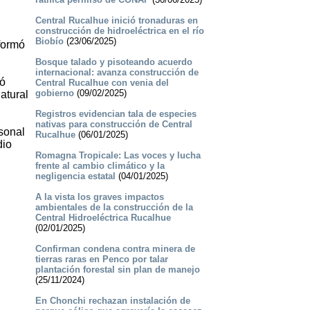
Central Rucalhue inició tronaduras en
construcción de hidroeléctrica en el río
Biobío
(23/06/2025)
nformó
Bosque talado y pisoteando acuerdo
internacional: avanza construcción de
só
Central Rucalhue con venia del
gobierno
(09/02/2025)
atural
Registros evidencian tala de especies
nativas para construcción de Central
rsonal
Rucalhue
(06/01/2025)
dio
Romagna Tropicale: Las voces y lucha
frente al cambio climático y la
negligencia estatal
(04/01/2025)
A la vista los graves impactos
ambientales de la construcción de la
Central Hidroeléctrica Rucalhue
(02/01/2025)
Confirman condena contra minera de
tierras raras en Penco por talar
plantación forestal sin plan de manejo
(25/11/2024)
En Chonchi rechazan instalación de