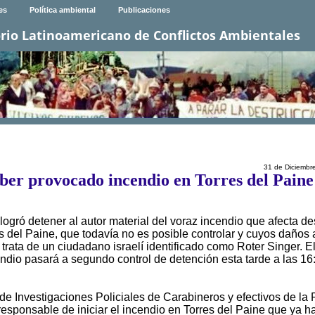
es
Política ambiental
Publicaciones
rio Latinoamericano de Conflictos Ambientales
31 de Diciembr
haber provocado incendio en Torres del Paine
logró detener al autor material del voraz incendio que afecta de
s del Paine, que todavía no es posible controlar y cuyos daños 
e trata de un ciudadano israelí identificado como Roter Singer. E
ndio pasará a segundo control de detención esta tarde a las 16
de Investigaciones Policiales de Carabineros y efectivos de la 
esponsable de iniciar el incendio en Torres del Paine que ya h