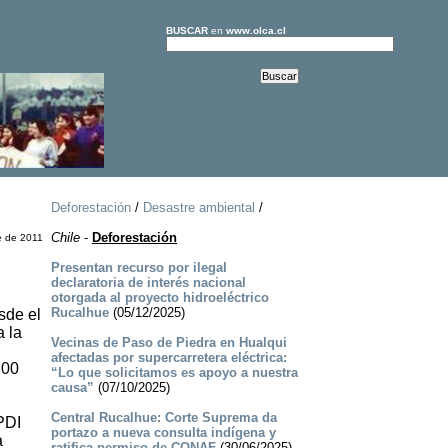
BUSCAR
en
www.olca.cl
Deforestación
/
Desastre ambiental
/
Chile
-
Deforestación
e de 2011
Presentan recurso por ilegal
declaratoria de interés nacional
otorgada al proyecto hidroeléctrico
Rucalhue
(05/12/2025)
sde el
a la
Vecinas de Paso de Piedra en Hualqui
l
afectadas por supercarretera eléctrica:
:00
“Lo que solicitamos es apoyo a nuestra
causa”
(07/10/2025)
Central Rucalhue: Corte Suprema da
PDI
portazo a nueva consulta indígena y
a
ratifica permiso de CONAF
(30/06/2025)