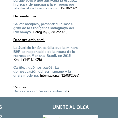
parque eólico que agravaría la escasez
hídrica y denuncian a la empresa por
tala ilegal de bosque nativo
(19/10/2024)
Deforestación
Salvar bosques, proteger culturas: el
grito de los indígenas Mataguayo del
Pilcomayo.
Paraguay (03/02/2025)
Desastre ambiental
La Justicia británica falla que la minera
BHP es responsable de la rotura de la
represa en Mariana, Brasil, en 2015.
Brasil (14/11/2025)
Cariño, ¿qué nos pasó?: La
domesticación del ser humano y la
crisis moderna.
Internacional (11/08/2025)
Ver más:
Deforestación
/
Desastre ambiental
/
S
UNETE AL OLCA
0