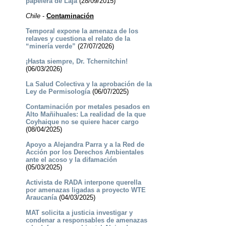
papelera de Laja
(28/09/2015)
Chile
-
Contaminación
Temporal expone la amenaza de los
relaves y cuestiona el relato de la
“minería verde”
(27/07/2026)
¡Hasta siempre, Dr. Tchernitchin!
(06/03/2026)
La Salud Colectiva y la aprobación de la
Ley de Permisología
(06/07/2025)
Contaminación por metales pesados en
Alto Mañihuales: La realidad de la que
Coyhaique no se quiere hacer cargo
(08/04/2025)
Apoyo a Alejandra Parra y a la Red de
Acción por los Derechos Ambientales
ante el acoso y la difamación
(05/03/2025)
Activista de RADA interpone querella
por amenazas ligadas a proyecto WTE
Araucanía
(04/03/2025)
MAT solicita a justicia investigar y
condenar a responsables de amenazas