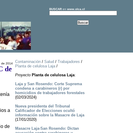
BUSCAR
en
www.olca.cl
Contaminación
/
Salud
/
Trabajadores
/
o de 2014
Planta de celulosa Laja
/
C de
Proyecto
Planta de celulosa Laja
:
Laja y San Rosendo: Corte Suprema
condena a carabineros (r) por
homicidios de trabajadores forestales
tenía
(02/03/2024)
Nueva presidenta del Tribunal
ios a
Calificador de Elecciones ocultó
información sobre la Masacre de Laja
(17/01/2020)
io de
Masacre Laja-San Rosendo: Dictan
acusación contra carabineros y