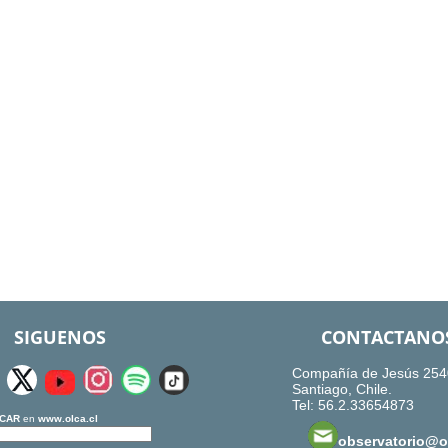
SIGUENOS
CONTACTANO
Compañía de Jesús 254
Santiago, Chile.
Tel: 56.2.33654873
CAR
en
www.olca.cl
observatorio@ol