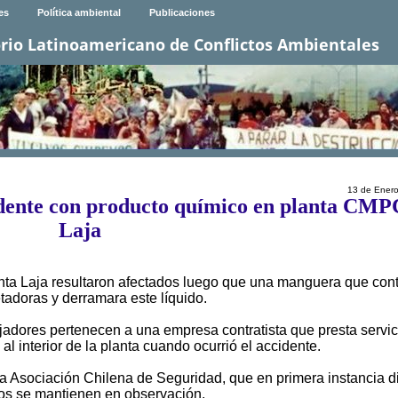
es
Política ambiental
Publicaciones
rio Latinoamericano de Conflictos Ambientales
13 de Ener
idente con producto químico en planta CMP
Laja
ta Laja resultaron afectados luego que una manguera que con
tadoras y derramara este líquido.
ajadores pertenecen a una empresa contratista que presta servic
 interior de la planta cuando ocurrió el accidente.
la Asociación Chilena de Seguridad, que en primera instancia d
 dos se mantienen en observación.