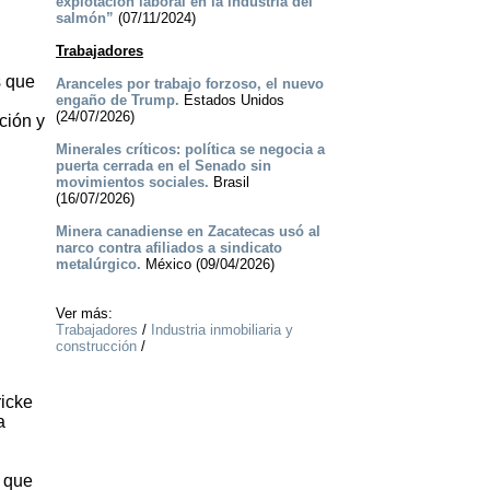
explotación laboral en la industria del
salmón”
(07/11/2024)
Trabajadores
s que
Aranceles por trabajo forzoso, el nuevo
engaño de Trump.
Estados Unidos
(24/07/2026)
ción y
Minerales críticos: política se negocia a
puerta cerrada en el Senado sin
movimientos sociales.
Brasil
(16/07/2026)
Minera canadiense en Zacatecas usó al
narco contra afiliados a sindicato
metalúrgico.
México (09/04/2026)
Ver más:
Trabajadores
/
Industria inmobiliaria y
construcción
/
ricke
a
n que