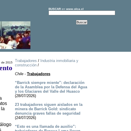
BUSCAR
en
www.olca.cl
Trabajadores
/
Industria inmobiliaria y
o de 2015
construcción
/
ento
Chile
-
Trabajadores
“Barrick siempre miente”: declaración
de la Asamblea por la Defensa del Agua
y los Glaciares del Valle del Huasco
(28/07/2026)
a
atos
23 trabajadores siguen aislados en la
 la
minera de Barrick Gold: sindicato
denuncia graves fallas de seguridad
(24/07/2026)
iálogo
“Esto es una llamada de auxilio”:
s
trabajadores de Pascua-Lama llevan