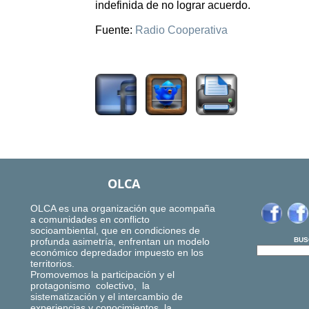
indefinida de no lograr acuerdo.
Fuente:
Radio Cooperativa
1726
OLCA
OLCA es una organización que acompaña
a comunidades en conflicto
socioambiental, que en condiciones de
profunda asimetría, enfrentan un modelo
BUS
económico depredador impuesto en los
territorios.
Promovemos la participación y el
protagonismo colectivo, la
sistematización y el intercambio de
experiencias y conocimientos, la