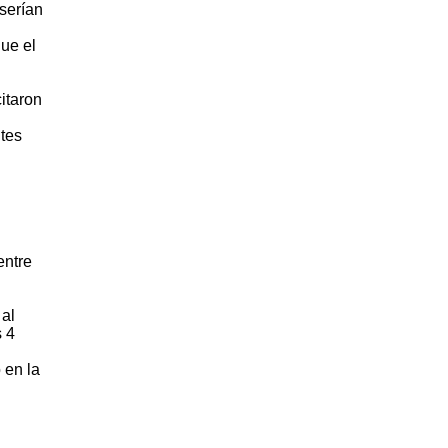
 serían
que el
itaron
ntes
entre
 al
s 4
 en la