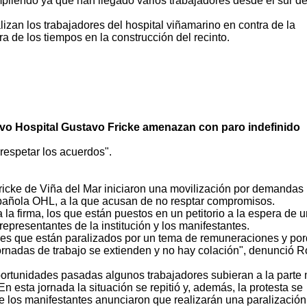
mpliendo ya que han llegado varios trabajadores desde el sur de
lizan los trabajadores del hospital viñamarino en contra de la
a de los tiempos en la construcción del recinto.
vo Hospital Gustavo Fricke amenazan con paro indefinido
espetar los acuerdos".
ricke de Viña del Mar iniciaron una movilización por demandas
spañola OHL, a la que acusan de no resptar compromisos.
la firma, los que están puestos en un petitorio a la espera de 
epresentantes de la institución y los manifestantes.
s que están paralizados por un tema de remuneraciones y po
ornadas de trabajo se extienden y no hay colación", denunció R
ortunidades pasadas algunos trabajadores subieran a la parte
n esta jornada la situación se repitió y, además, la protesta se
de los manifestantes anunciaron que realizarán una paralización