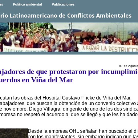
es
Política ambiental
Publicaciones
rio Latinoamericano de Conflictos Ambientales
07 de Agost
jadores de que protestaron por incumplimi
uerdos en Viña del Mar
utan las obras del Hospital Gustavo Fricke de Viña del Mar,
abajadores, que buscan la obtención de un convenio colectivo 
 noviembre. Diego Villagra, dirigente de uno de los dos sindic
mpresa no respetó el acuerdo al que se llegó y que les ha dado
Desde la empresa OHL señalan han buscado el d
con los manifestantes, sin embargo indican que la