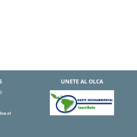
S
UNETE AL OLCA
0
ca.cl