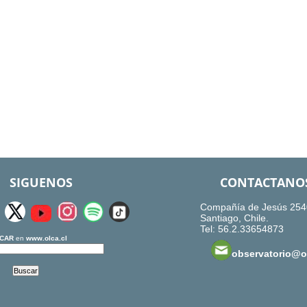
SIGUENOS
CONTACTANO
Compañía de Jesús 254
Santiago, Chile.
Tel: 56.2.33654873
CAR
en
www.olca.cl
observatorio@ol