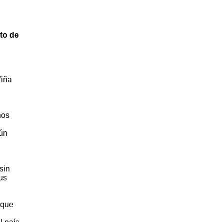
to de
Viña
nos
gún
sin
us
 que