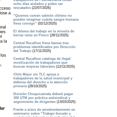
ocho días aislados y piden ser
rescatados
(22/07/2026)
acceso
dose a
“Quienes comen salmón chileno no
pueden imaginar cuánta sangre humana
lleva consigo”
(02/12/2025)
oral
El dilema del trabajo en la minería de
nes
tierras raras en Penco
(28/11/2025)
el
a la
Central Rucalhue frena faenas tras
problemas identificados por Dirección
del Trabajo
(17/11/2025)
 los
Central Rucalhue cataloga de ilegal
movilización de trabajadores que
,
buscan mejoras laborales
(12/11/2025)
Chile Mejor sin TLC apoya a
trabajadores de la salud municipal y
defensa del derecho a la atención
primaria
(28/10/2025)
División Chuquicamata deberá pagar
300 UTM por práctica antisindical y
seguimiento de dirigentes
(13/03/2025)
Mar
Frente a actos de amedrentamiento en
seminario sobre “Trabajo forzado y