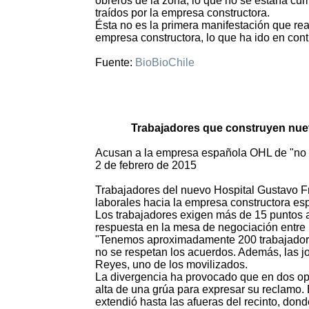
obreros de la zona, lo que no se estaría cu
traídos por la empresa constructora.
Ésta no es la primera manifestación que rea
empresa constructora, lo que ha ido en contr
Fuente:
BioBioChile
Trabajadores que construyen nue
Acusan a la empresa española OHL de "no r
2 de febrero de 2015
Trabajadores del nuevo Hospital Gustavo F
laborales hacia la empresa constructora e
Los trabajadores exigen más de 15 puntos a 
respuesta en la mesa de negociación entre r
"Tenemos aproximadamente 200 trabajadore
no se respetan los acuerdos. Además, las j
Reyes, uno de los movilizados.
La divergencia ha provocado que en dos op
alta de una grúa para expresar su reclamo. E
extendió hasta las afueras del recinto, don