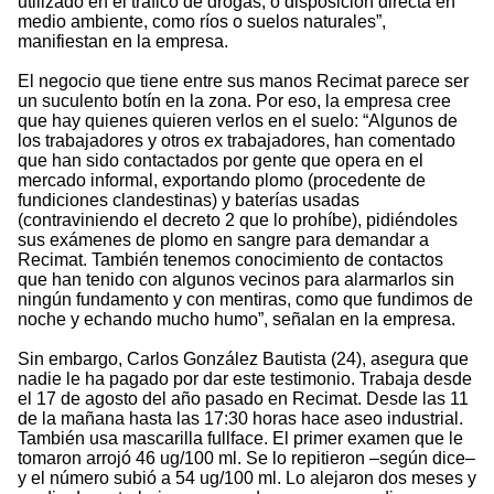
utilizado en el tráfico de drogas, o disposición directa en
medio ambiente, como ríos o suelos naturales”,
manifiestan en la empresa.
El negocio que tiene entre sus manos Recimat parece ser
un suculento botín en la zona. Por eso, la empresa cree
que hay quienes quieren verlos en el suelo: “Algunos de
los trabajadores y otros ex trabajadores, han comentado
que han sido contactados por gente que opera en el
mercado informal, exportando plomo (procedente de
fundiciones clandestinas) y baterías usadas
(contraviniendo el decreto 2 que lo prohíbe), pidiéndoles
sus exámenes de plomo en sangre para demandar a
Recimat. También tenemos conocimiento de contactos
que han tenido con algunos vecinos para alarmarlos sin
ningún fundamento y con mentiras, como que fundimos de
noche y echando mucho humo”, señalan en la empresa.
Sin embargo, Carlos González Bautista (24), asegura que
nadie le ha pagado por dar este testimonio. Trabaja desde
el 17 de agosto del año pasado en Recimat. Desde las 11
de la mañana hasta las 17:30 horas hace aseo industrial.
También usa mascarilla fullface. El primer examen que le
tomaron arrojó 46 ug/100 ml. Se lo repitieron –según dice–
y el número subió a 54 ug/100 ml. Lo alejaron dos meses y