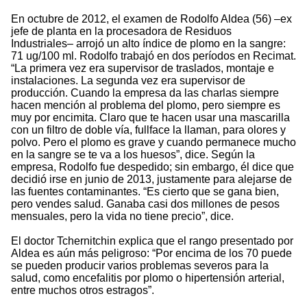
En octubre de 2012, el examen de Rodolfo Aldea (56) –ex
jefe de planta en la procesadora de Residuos
Industriales– arrojó un alto índice de plomo en la sangre:
71 ug/100 ml. Rodolfo trabajó en dos períodos en Recimat.
“La primera vez era supervisor de traslados, montaje e
instalaciones. La segunda vez era supervisor de
producción. Cuando la empresa da las charlas siempre
hacen mención al problema del plomo, pero siempre es
muy por encimita. Claro que te hacen usar una mascarilla
con un filtro de doble vía, fullface la llaman, para olores y
polvo. Pero el plomo es grave y cuando permanece mucho
en la sangre se te va a los huesos”, dice. Según la
empresa, Rodolfo fue despedido; sin embargo, él dice que
decidió irse en junio de 2013, justamente para alejarse de
las fuentes contaminantes. “Es cierto que se gana bien,
pero vendes salud. Ganaba casi dos millones de pesos
mensuales, pero la vida no tiene precio”, dice.
El doctor Tchernitchin explica que el rango presentado por
Aldea es aún más peligroso: “Por encima de los 70 puede
se pueden producir varios problemas severos para la
salud, como encefalitis por plomo o hipertensión arterial,
entre muchos otros estragos”.