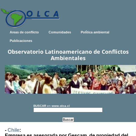
Areas de conflicto
Comunidades
Política ambiental
Publicaciones
Observatorio Latinoamericano de Conflictos
Ambientales
BUSCAR
en
www.olca.cl
-
Chile
:
Empresa es asesorada por Gescam, de propiedad del