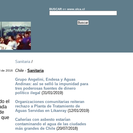
BUSCAR
en
www.olca.cl
Sanitaria
/
Chile
-
Sanitaria
l de 2016
Grupo Angelini, Endesa y Aguas
Andinas: así se selló la impunidad para
tres poderosas fuentes de dinero
político ilegal
(31/01/2019)
do el
Organizaciones comunitarias reiteran
rechazo a Planta de Tratamiento de
rada
Aguas Servidas en Likanray
(12/01/2019)
 de
ó que
Cañerías con asbesto estarían
contaminando el agua de las ciudades
más grandes de Chile
(20/07/2018)