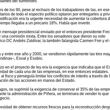
tantes del suministro.
es de los 90, pese al rechazo de los trabajadores de las, en ese
arios de todo el espectro político optaron por entregarles a pri
ustificación era la urgente necesidad de aumentar la cobertura d
iempo llegaba a un precario 18%. Había que invertir.
n mensaje presidencial enviado por el entonces presidente Frei
 una comisión mixta. Entre los senadores que dieron su voto
rico DC Andrés Zaldívar, la también falangista Carmen Frei y el
 y entre ese año y 2000, se vendieron rápidamente las tres ma
ndinas–, Esval y Essbio.
 en el proyecto de ley era la exigencia que indicaba que el E
iedad de cada una de las empresas, en ese entonces estatales.
l fisco y perseguía limitar los conflictos de interés a través de 
tación de las acciones en manos del Estado.
gos, se suprimió la exigencia de conservar el 35% de las emp
ante la administración de Piñera, se terminara de vender lo que
gocio.
cesidad de obtener recursos frescos para la reconstrucción des