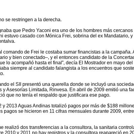
o se restringen a la derecha.
ignaba que Pedro Yaconi era uno de los hombres más cercanos
i estuvo casado con Mónica Frei, sobrina del ex Mandatario, y 
ontalva.
l comando de Frei le costaba sumar financistas a la campaña. 
ario y bien conectado–, y el entonces candidato de la Concerta
 que lo acompañó hasta el final”, decía El Mostrador en mayo del
ba siempre al candidato falangista a los encuentros que sost
o.
uando el SII presentó una querella donde se incluyó una socied
s y Asesorías Limitada, Rinvesa. En abril de 2009 emitió una fa
ó que no tenía el respaldo que justificara ese pago.
12 y 2013 Aguas Andinas totalizó pagos por más de $188 millone
s pagos se hicieron en 11 cifras mensuales durante 2009, entre
 realizó dos transferencias a la consultora, la sanitaria contro
e 2010 y 2011 no hay registros y la consultora reapareció en 2