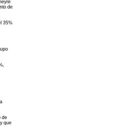
heyre
ento de
el 35%
rupo
%,
ca
o de
 y que