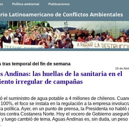
es
Política ambiental
Publicaciones
rio Latinoamericano de Conflictos Ambientales
s tras temporal del fin de semana
19 de Abri
s Andinas: las huellas de la sanitaria en el
iento irregular de campañas
ó el suministro de agua potable a 4 millones de chilenos. Cuan
 100%, el foco se instala en la regulación a la empresa involuc
la política. Ayer, en un punto de prensa, la Presidenta no habló
dos contra Costanera Norte. Hoy el vocero de Gobierno asegur
a y luego cambió de tema. Aguas Andinas es, sin duda, un peso
.