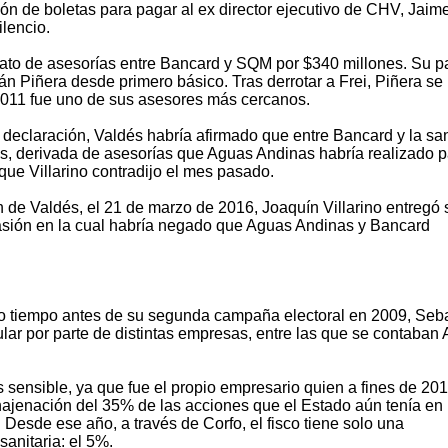
n de boletas para pagar al ex director ejecutivo de CHV, Jaim
ilencio.
rato de asesorías entre Bancard y SQM por $340 millones. Su p
n Piñera desde primero básico. Tras derrotar a Frei, Piñera se 
011 fue uno de sus asesores más cercanos.
declaración, Valdés habría afirmado que entre Bancard y la san
s, derivada de asesorías que Aguas Andinas habría realizado p
ue Villarino contradijo el mes pasado.
 de Valdés, el 21 de marzo de 2016, Joaquín Villarino entregó 
ocasión en la cual habría negado que Aguas Andinas y Bancard
o tiempo antes de su segunda campaña electoral en 2009, Seb
ular por parte de distintas empresas, entre las que se contaban
sensible, ya que fue el propio empresario quien a fines de 201
enajenación del 35% de las acciones que el Estado aún tenía en
Desde ese año, a través de Corfo, el fisco tiene solo una
sanitaria: el 5%.