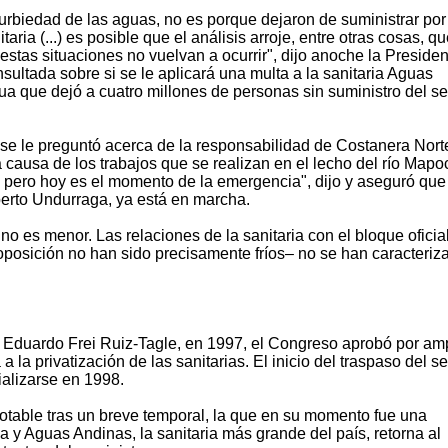
turbiedad de las aguas, no es porque dejaron de suministrar por
aria (...) es posible que el análisis arroje, entre otras cosas, q
estas situaciones no vuelvan a ocurrir", dijo anoche la Presiden
sultada sobre si se le aplicará una multa a la sanitaria Aguas
ua que dejó a cuatro millones de personas sin suministro del se
 se le preguntó acerca de la responsabilidad de Costanera Nort
causa de los trabajos que se realizan en el lecho del río Mapo
 pero hoy es el momento de la emergencia", dijo y aseguró que
berto Undurraga, ya está en marcha.
o es menor. Las relaciones de la sanitaria con el bloque oficial
 oposición no han sido precisamente fríos– no se han caracteriz
 Eduardo Frei Ruiz-Tagle, en 1997, el Congreso aprobó por am
a la privatización de las sanitarias. El inicio del traspaso del se
alizarse en 1998.
table tras un breve temporal, la que en su momento fue una
a y Aguas Andinas, la sanitaria más grande del país, retorna al