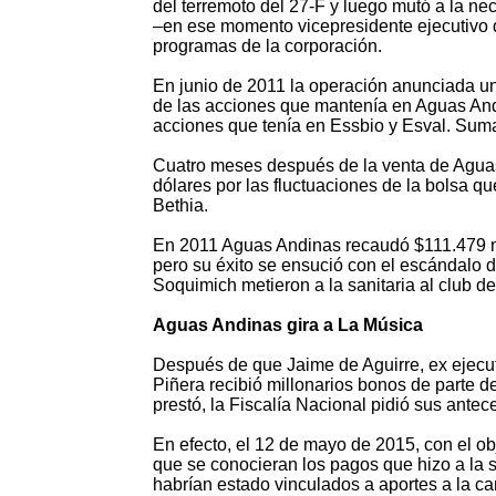
del terremoto del 27-F y luego mutó a la n
–en ese momento vicepresidente ejecutivo de
programas de la corporación.
En junio de 2011 la operación anunciada un
de las acciones que mantenía en Aguas And
acciones que tenía en Essbio y Esval. Sum
Cuatro meses después de la venta de Aguas
dólares por las fluctuaciones de la bolsa qu
Bethia.
En 2011 Aguas Andinas recaudó $111.479 mi
pero su éxito se ensució con el escándalo de
Soquimich metieron a la sanitaria al club 
Aguas Andinas gira a La Música
Después de que Jaime de Aguirre, ex ejecuti
Piñera recibió millonarios bonos de parte 
prestó, la Fiscalía Nacional pidió sus ante
En efecto, el 12 de mayo de 2015, con el o
que se conocieran los pagos que hizo a la 
habrían estado vinculados a aportes a la c