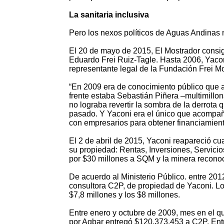
La sanitaria inclusiva
Pero los nexos políticos de Aguas Andinas n
El 20 de mayo de 2015, El Mostrador cons
Eduardo Frei Ruiz-Tagle. Hasta 2006, Yacon
representante legal de la Fundación Frei M
“En 2009 era de conocimiento público que a
frente estaba Sebastián Piñera –multimillon
no lograba revertir la sombra de la derrota
pasado. Y Yaconi era el único que acompaña
con empresarios para obtener financiamient
El 2 de abril de 2015, Yaconi reapareció c
su propiedad: Rentas, Inversiones, Servicio
por $30 millones a SQM y la minera reconoci
De acuerdo al Ministerio Público. entre 20
consultora C2P, de propiedad de Yaconi. Lo
$7,8 millones y los $8 millones.
Entre enero y octubre de 2009, mes en el que
por Agbar entregó $120.373.453 a C2P. Entr