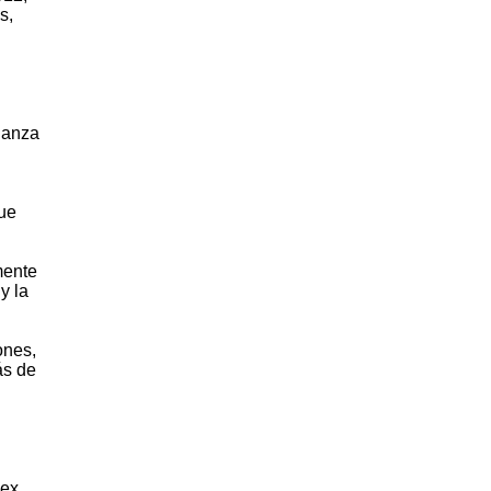
s,
ianza
que
mente
y la
ones,
ás de
 ex