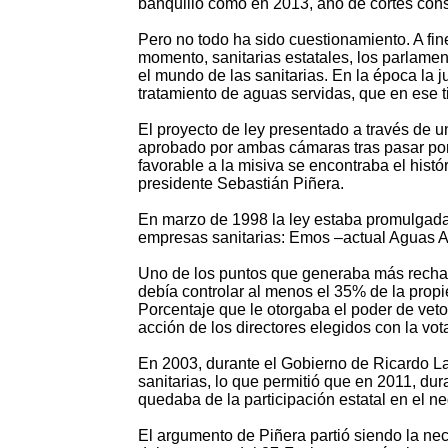
banquillo como en 2013, año de cortes cons
Pero no todo ha sido cuestionamiento. A fin
momento, sanitarias estatales, los parlament
el mundo de las sanitarias. En la época la j
tratamiento de aguas servidas, que en ese t
El proyecto de ley presentado a través de u
aprobado por ambas cámaras tras pasar por
favorable a la misiva se encontraba el histó
presidente Sebastián Piñera.
En marzo de 1998 la ley estaba promulgada
empresas sanitarias: Emos –actual Aguas A
Uno de los puntos que generaba más rechazo
debía controlar al menos el 35% de la prop
Porcentaje que le otorgaba el poder de veto a
acción de los directores elegidos con la vo
En 2003, durante el Gobierno de Ricardo La
sanitarias, lo que permitió que en 2011, dur
quedaba de la participación estatal en el ne
El argumento de Piñera partió siendo la ne