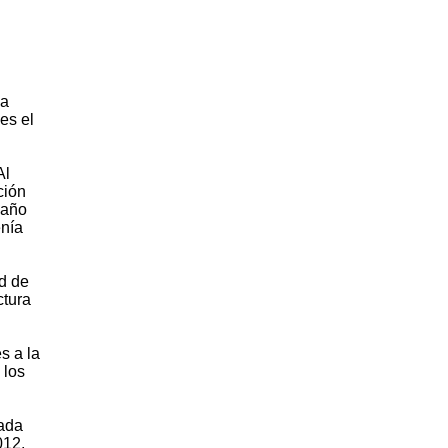
 a
es el
Al
ción
 año
enía
ad de
ctura
s a la
 los
lada
012,