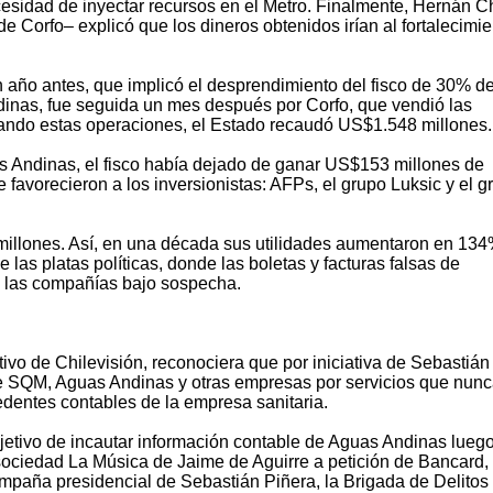
ecesidad de inyectar recursos en el Metro. Finalmente, Hernán C
 Corfo– explicó que los dineros obtenidos irían al fortalecimi
 año antes, que implicó el desprendimiento del fisco de 30% d
inas, fue seguida un mes después por Corfo, que vendió las
ando estas operaciones, el Estado recaudó US$1.548 millones.
 Andinas, el fisco había dejado de ganar US$153 millones de
e favorecieron a los inversionistas: AFPs, el grupo Luksic y el g
llones. Así, en una década sus utilidades aumentaron en 134
 las platas políticas, donde las boletas y facturas falsas de
de las compañías bajo sospecha.
vo de Chilevisión, reconociera que por iniciativa de Sebastián
de SQM, Aguas Andinas y otras empresas por servicios que nun
cedentes contables de la empresa sanitaria.
bjetivo de incautar información contable de Aguas Andinas lueg
sociedad La Música de Jaime de Aguirre a petición de Bancard,
ampaña presidencial de Sebastián Piñera, la Brigada de Delitos