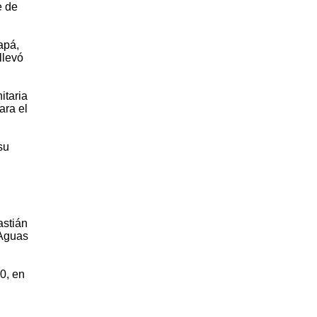
e de
apá,
llevó
itaria
ara el
su
astián
 Aguas
0, en