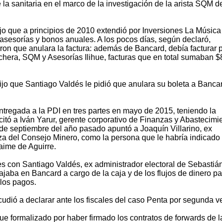
la sanitaria en el marco de la investigación de la arista SQM d
dijo que a principios de 2010 extendió por Inversiones La Música
asesorías y bonos anuales. A los pocos días, según declaró,
ron que anulara la factura: además de Bancard, debía facturar 
hera, SQM y Asesorías Ilihue, facturas que en total sumaban $
jo que Santiago Valdés le pidió que anulara su boleta a Bancar
entregada a la PDI en tres partes en mayo de 2015, teniendo la
 citó a Iván Yarur, gerente corporativo de Finanzas y Abastecimi
de septiembre del año pasado apuntó a Joaquín Villarino, ex
za del Consejo Minero, como la persona que le habría indicado
aime de Aguirre.
s con Santiago Valdés, ex administrador electoral de Sebastiá
jaba en Bancard a cargo de la caja y de los flujos de dinero pa
 los pagos.
cudió a declarar ante los fiscales del caso Penta por segunda v
ue formalizado por haber firmado los contratos de forwards de l