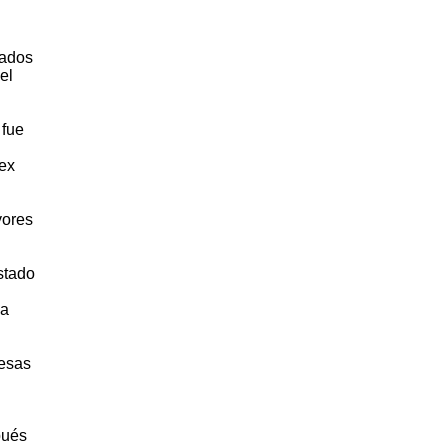
vados
el
 fue
 ex
yores
stado
la
resas
pués