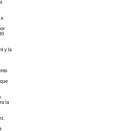
el
 a
por
80
d y la
ento
 que
n
ra la
ez.
a