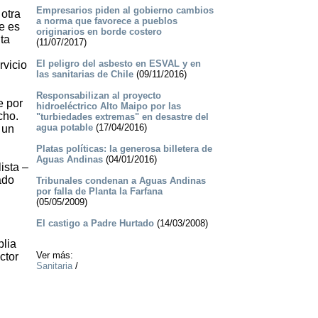
Empresarios piden al gobierno cambios
 otra
a norma que favorece a pueblos
ue es
originarios en borde costero
ta
(11/07/2017)
El peligro del asbesto en ESVAL y en
rvicio
las sanitarias de Chile
(09/11/2016)
Responsabilizan al proyecto
e por
hidroeléctrico Alto Maipo por las
cho.
"turbiedades extremas" en desastre del
agua potable
(17/04/2016)
 un
Platas políticas: la generosa billetera de
Aguas Andinas
(04/01/2016)
ista –
ado
Tribunales condenan a Aguas Andinas
por falla de Planta la Farfana
(05/05/2009)
El castigo a Padre Hurtado
(14/03/2008)
plia
Ver más:
ctor
Sanitaria
/