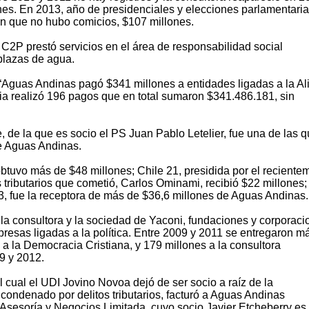
nes. En 2013, año de presidenciales y elecciones parlamentaria
en que no hubo comicios, $107 millones.
2P prestó servicios en el área de responsabilidad social
plazas de agua.
 “Aguas Andinas pagó $341 millones a entidades ligadas a la Al
ria realizó 196 pagos que en total sumaron $341.486.181, sin
 de la que es socio el PS Juan Pablo Letelier, fue una de las 
de Aguas Andinas.
btuvo más de $48 millones; Chile 21, presidida por el reciente
s tributarios que cometió, Carlos Ominami, recibió $22 millones; 
, fue la receptora de más de $36,6 millones de Aguas Andinas.
la consultora y la sociedad de Yaconi, fundaciones y corporaci
esas ligadas a la política. Entre 2009 y 2011 se entregaron m
 a la Democracia Cristiana, y 179 millones a la consultora
9 y 2012.
 cual el UDI Jovino Novoa dejó de ser socio a raíz de la
 condenado por delitos tributarios, facturó a Aguas Andinas
Asesoría y Negocios Limitada, cuyo socio Javier Etcheberry es