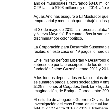
año de municipales, facturando $84,8 millo
C2P facturó $103 millones y en 2014, año 
Aguas Andinas aseguró a El Mostrador que C
empresarial y mencionó que trabajó en las 
El 27 de mayo de 2015, La Tercera titulaba
y Nueva Mayoría”. En cuatro años la sanita
discriminar por color político.
La Corporación para Desarrollo Sustentable,
recibió, en este caso en 49 pagos, dinero 
En el mismo período Libertad y Desarrollo o
sobreseído por la prescripción de los delito
fundación Jaime Guzmán, entre 2011 y 2013
A los fondos depositados en las cuentas de 
se sumaron pagos a otras sociedades y empr
$128 millones al Cegades, think tank ligado
Imaginacción, de Enrique Correa, entre 200
El estudio de abogados Guerrero Olivos, del
investigación del caso Penta, en el cual fue
$84.732.427 entre 2010 y 2013. Etcheberry 