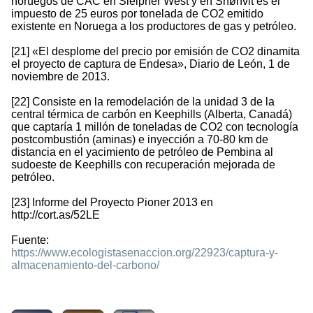
noruegos de CAC en Sleipner West y en Snøhvit es el
impuesto de 25 euros por tonelada de CO2 emitido
existente en Noruega a los productores de gas y petróleo.
[21] «El desplome del precio por emisión de CO2 dinamita
el proyecto de captura de Endesa», Diario de León, 1 de
noviembre de 2013.
[22] Consiste en la remodelación de la unidad 3 de la
central térmica de carbón en Keephills (Alberta, Canadá)
que captaría 1 millón de toneladas de CO2 con tecnología
postcombustión (aminas) e inyección a 70-80 km de
distancia en el yacimiento de petróleo de Pembina al
sudoeste de Keephills con recuperación mejorada de
petróleo.
[23] Informe del Proyecto Pioner 2013 en
http://cort.as/52LE
Fuente:
https://www.ecologistasenaccion.org/22923/captura-y-
almacenamiento-del-carbono/
684