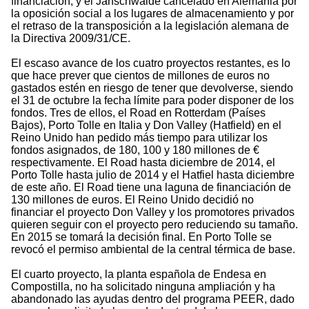
financiación, y el Jänschwalde cancelado en Alemania por
la oposición social a los lugares de almacenamiento y por
el retraso de la transposición a la legislación alemana de
la Directiva 2009/31/CE.
El escaso avance de los cuatro proyectos restantes, es lo
que hace prever que cientos de millones de euros no
gastados estén en riesgo de tener que devolverse, siendo
el 31 de octubre la fecha límite para poder disponer de los
fondos. Tres de ellos, el Road en Rotterdam (Países
Bajos), Porto Tolle en Italia y Don Valley (Hatfield) en el
Reino Unido han pedido más tiempo para utilizar los
fondos asignados, de 180, 100 y 180 millones de €
respectivamente. El Road hasta diciembre de 2014, el
Porto Tolle hasta julio de 2014 y el Hatfiel hasta diciembre
de este año. El Road tiene una laguna de financiación de
130 millones de euros. El Reino Unido decidió no
financiar el proyecto Don Valley y los promotores privados
quieren seguir con el proyecto pero reduciendo su tamaño.
En 2015 se tomará la decisión final. En Porto Tolle se
revocó el permiso ambiental de la central térmica de base.
El cuarto proyecto, la planta española de Endesa en
Compostilla, no ha solicitado ninguna ampliación y ha
abandonado las ayudas dentro del programa PEER, dado