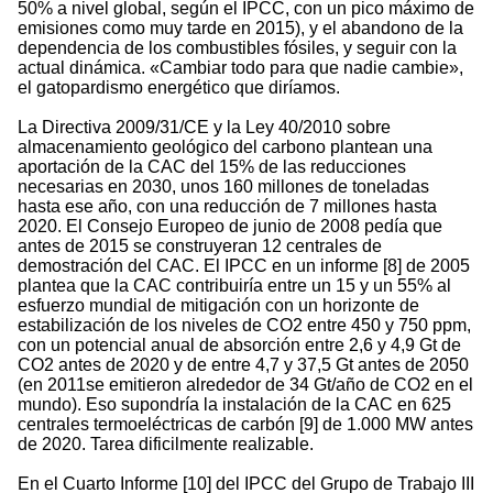
50% a nivel global, según el IPCC, con un pico máximo de
emisiones como muy tarde en 2015), y el abandono de la
dependencia de los combustibles fósiles, y seguir con la
actual dinámica. «Cambiar todo para que nadie cambie»,
el gatopardismo energético que diríamos.
La Directiva 2009/31/CE y la Ley 40/2010 sobre
almacenamiento geológico del carbono plantean una
aportación de la CAC del 15% de las reducciones
necesarias en 2030, unos 160 millones de toneladas
hasta ese año, con una reducción de 7 millones hasta
2020. El Consejo Europeo de junio de 2008 pedía que
antes de 2015 se construyeran 12 centrales de
demostración del CAC. El IPCC en un informe [8] de 2005
plantea que la CAC contribuiría entre un 15 y un 55% al
esfuerzo mundial de mitigación con un horizonte de
estabilización de los niveles de CO2 entre 450 y 750 ppm,
con un potencial anual de absorción entre 2,6 y 4,9 Gt de
CO2 antes de 2020 y de entre 4,7 y 37,5 Gt antes de 2050
(en 2011se emitieron alrededor de 34 Gt/año de CO2 en el
mundo). Eso supondría la instalación de la CAC en 625
centrales termoeléctricas de carbón [9] de 1.000 MW antes
de 2020. Tarea dificilmente realizable.
En el Cuarto Informe [10] del IPCC del Grupo de Trabajo III