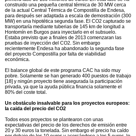
construido una pequeña central térmica de 30 MW cerca
de la actual Central Térmica de Compostilla de Endesa,
para después ser adaptada a escala de demostración (300
MW) en una hipotética segunda fase. El CO2 capturado se
transportaría mediante tuberias de 145 km de longitud a
Hontomín en Burgos para inyectarlo en el subsuelo.
Estaba previsto que a finales de 2013 comenzaran las
pruebas de inyección del CO2. Sin embargo
recientemente Endesa ha abandonado la segunda fase
del proyecto Compostilla por falta de viabilidad
económica.
El balance global de este programa CAC ha sido muy
pobre. Solamente se han generado 400 puestos de trabajo
[18] y ningún proyecto tiene asegurada la participación
privada, ya que la ayuda pública financia solamente el
80% del coste total.
Un obstáculo insalvable para los proyectos europeos:
la caida del precio del CO2
Todos esos proyectos se plantearon con unas
expectativas del precio de los derechos de emisión entre
20 y 30 euros la tonelada. Sin embargo el precio ha caído
por debajo de los 10 euros y acercándose a los 5 euros, lo