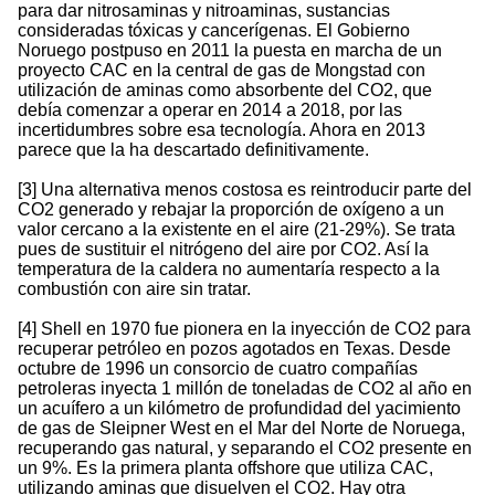
para dar nitrosaminas y nitroaminas, sustancias
consideradas tóxicas y cancerígenas. El Gobierno
Noruego postpuso en 2011 la puesta en marcha de un
proyecto CAC en la central de gas de Mongstad con
utilización de aminas como absorbente del CO2, que
debía comenzar a operar en 2014 a 2018, por las
incertidumbres sobre esa tecnología. Ahora en 2013
parece que la ha descartado definitivamente.
[3] Una alternativa menos costosa es reintroducir parte del
CO2 generado y rebajar la proporción de oxígeno a un
valor cercano a la existente en el aire (21-29%). Se trata
pues de sustituir el nitrógeno del aire por CO2. Así la
temperatura de la caldera no aumentaría respecto a la
combustión con aire sin tratar.
[4] Shell en 1970 fue pionera en la inyección de CO2 para
recuperar petróleo en pozos agotados en Texas. Desde
octubre de 1996 un consorcio de cuatro compañías
petroleras inyecta 1 millón de toneladas de CO2 al año en
un acuífero a un kilómetro de profundidad del yacimiento
de gas de Sleipner West en el Mar del Norte de Noruega,
recuperando gas natural, y separando el CO2 presente en
un 9%. Es la primera planta offshore que utiliza CAC,
utilizando aminas que disuelven el CO2. Hay otra