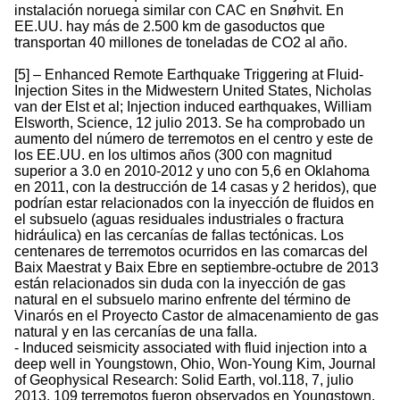
instalación noruega similar con CAC en Snøhvit. En
EE.UU. hay más de 2.500 km de gasoductos que
transportan 40 millones de toneladas de CO2 al año.
[5] – Enhanced Remote Earthquake Triggering at Fluid-
Injection Sites in the Midwestern United States, Nicholas
van der Elst et al; Injection induced earthquakes, William
Elsworth, Science, 12 julio 2013. Se ha comprobado un
aumento del número de terremotos en el centro y este de
los EE.UU. en los ultimos años (300 con magnitud
superior a 3.0 en 2010-2012 y uno con 5,6 en Oklahoma
en 2011, con la destrucción de 14 casas y 2 heridos), que
podrían estar relacionados con la inyección de fluidos en
el subsuelo (aguas residuales industriales o fractura
hidráulica) en las cercanías de fallas tectónicas. Los
centenares de terremotos ocurridos en las comarcas del
Baix Maestrat y Baix Ebre en septiembre-octubre de 2013
están relacionados sin duda con la inyección de gas
natural en el subsuelo marino enfrente del término de
Vinarós en el Proyecto Castor de almacenamiento de gas
natural y en las cercanías de una falla.
- Induced seismicity associated with fluid injection into a
deep well in Youngstown, Ohio, Won-Young Kim, Journal
of Geophysical Research: Solid Earth, vol.118, 7, julio
2013. 109 terremotos fueron observados en Youngstown,