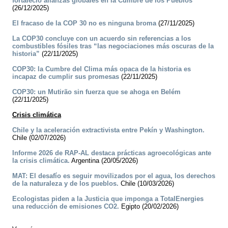
fortaleció alianzas globales en la Cumbre de los Pueblos
(26/12/2025)
El fracaso de la COP 30 no es ninguna broma
(27/11/2025)
La COP30 concluye con un acuerdo sin referencias a los
combustibles fósiles tras “las negociaciones más oscuras de la
historia”
(22/11/2025)
COP30: la Cumbre del Clima más opaca de la historia es
incapaz de cumplir sus promesas
(22/11/2025)
COP30: un Mutirão sin fuerza que se ahoga en Belém
(22/11/2025)
Crisis climática
Chile y la aceleración extractivista entre Pekín y Washington.
Chile (02/07/2026)
Informe 2026 de RAP-AL destaca prácticas agroecológicas ante
la crisis climática.
Argentina (20/05/2026)
MAT: El desafío es seguir movilizados por el agua, los derechos
de la naturaleza y de los pueblos.
Chile (10/03/2026)
Ecologistas piden a la Justicia que imponga a TotalEnergies
una reducción de emisiones CO2.
Egipto (20/02/2026)