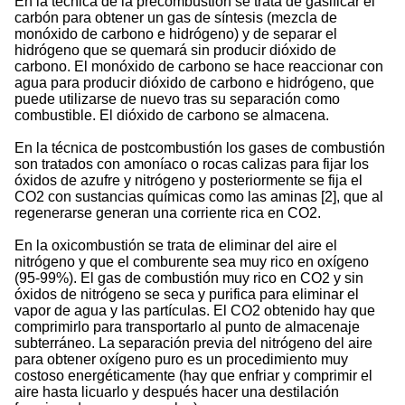
En la técnica de la precombustión se trata de gasificar el
carbón para obtener un gas de síntesis (mezcla de
monóxido de carbono e hidrógeno) y de separar el
hidrógeno que se quemará sin producir dióxido de
carbono. El monóxido de carbono se hace reaccionar con
agua para producir dióxido de carbono e hidrógeno, que
puede utilizarse de nuevo tras su separación como
combustible. El dióxido de carbono se almacena.
En la técnica de postcombustión los gases de combustión
son tratados con amoníaco o rocas calizas para fijar los
óxidos de azufre y nitrógeno y posteriormente se fija el
CO2 con sustancias químicas como las aminas [2], que al
regenerarse generan una corriente rica en CO2.
En la oxicombustión se trata de eliminar del aire el
nitrógeno y que el comburente sea muy rico en oxígeno
(95-99%). El gas de combustión muy rico en CO2 y sin
óxidos de nitrógeno se seca y purifica para eliminar el
vapor de agua y las partículas. El CO2 obtenido hay que
comprimirlo para transportarlo al punto de almacenaje
subterráneo. La separación previa del nitrógeno del aire
para obtener oxígeno puro es un procedimiento muy
costoso energéticamente (hay que enfriar y comprimir el
aire hasta licuarlo y después hacer una destilación