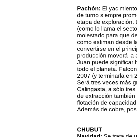
Pachón:
El yacimient
de turno siempre prome
etapa de exploración. 
(como lo llama el sect
molestado para que de
como estiman desde l
convertirse en el princ
producción moverá la a
Juan puede significar h
todo el planeta. Falco
2007 (y terminarla en 2
Será tres veces más g
Calingasta, a sólo tres
de extracción también 
flotación de capacidad
Además de cobre, pose
CHUBUT
Navidad:
Se trata de 