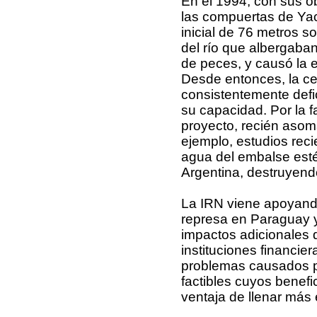
En el 1994, con sus ob
las compuertas de Yac
inicial de 76 metros so
del río que albergaba
de peces, y causó la 
Desde entonces, la ce
consistentemente defi
su capacidad. Por la f
proyecto, recién aso
ejemplo, estudios reci
agua del embalse esté 
Argentina, destruyendo
La IRN viene apoyando
represa en Paraguay y
impactos adicionales d
instituciones financie
problemas causados po
factibles cuyos benef
ventaja de llenar más