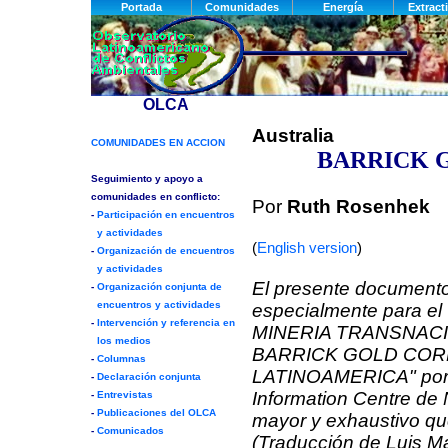
Australia
BARRICK 
Por
Ruth Rosenhek
(
English version
)
El presente documento
especialmente para e
MINERIA TRANSNACI
BARRICK GOLD CORP
LATINOAMERICA" por e
Information Centre de 
mayor y exhaustivo qu
(Traducción de Luis M