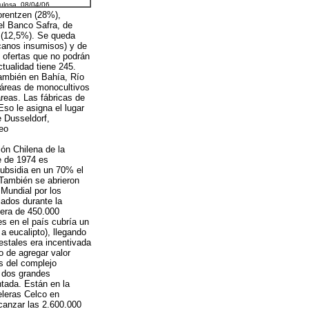
Lorentzen (28%),
el Banco Safra, de
 (12,5%). Se queda
icanos insumisos) y de
 ofertas que no podrán
tualidad tiene 245.
también en Bahía, Río
táreas de monocultivos
áreas. Las fábricas de
so le asigna el lugar
e Dusseldorf,
eo
ón Chilena de la
e de 1974 es
subsidia en un 70% el
 También se abrieron
 Mundial por los
iados durante la
 era de 450.000
es en el país cubría un
 eucalipto), llegando
estales era incentivada
o de agregar valor
s del complejo
s dos grandes
ntada. Están en la
eleras Celco en
lcanzar las 2.600.000