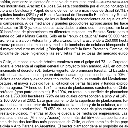
spíritu, comienza la plantación masiva de eucaliptos con
ines industriales. Aracruz Celulosa SA está constituida por el grupo noruego 
otorantin Celulosa y Papel, de uno de los hombre más ricos de Brasil (28%), 
apitales locales (28%) y el Banco Nacional de Desarrollo Económico y Social
on tierras de los indígenas, de los quilombola (descendientes de aquellos afr
os campesinos. A los medianos y grandes productores agropecuarios les hace
echazar. En 1972 ya expande sus actividades a otros dos municipios. En la ac
00 hectáreas de plantaciones en diferentes regiones: en Espirito Santo pero 
rande do Sul y Minas Gerais. Sólo en la "república gaúcha" tiene 50.000 hec
ero, en alianza con Votorantin y Stora-Enso, la cifra asciende a 250.000 hect
racruz producen dos millones y medio de toneladas de celulosa blanqueada. E
el mayor productor mundial. ¿Principal cliente?: la firma Procter & Gamble, d
abricante del papel higiénico y las servilletas más exitosas del mercado europ
n Chile, el monocultivo de árboles comienza con el golpe del 73. La Corporaci
adera le presenta al capitán general un proyecto bien armado. Así, en octubr
ancionado el decreto 701, todavía vigente, de promoción forestal. El Estado 
osto de las plantaciones, que en determinadas regiones puede llegar al 90%.
réditos especiales y exenciones tributarias. Según un estudio del Movimiento
osques, el mayor subsidio fue la licitación de tierras fiscales y fundos exprop
eforma agraria. "A fines de 1974, la masa de plantaciones existentes en Chile
ectáreas (gran parte estatales). En 1994, en tanto, la superficie de plantacion
rea de 1.750.000 hectáreas (79% de las cuales corresponden a pino y el 14% a
 2.100.000 en el 2002. Este gran aumento de la superficie de plantaciones for
ara el desarrollo posterior de la industria de la madera y de la celulosa, a mod
gregado a su producción". El 65% de las plantaciones de pino están en mano
orestal-celulósico, mientras el 35% le queda a los medianos empresarios. La
orestales chilenas (Mininco y Arauco) tienen más del 55% de la superficie pla
rama de las dos familias más poderosas de Chile, dueñas también de las pap
aldivia y Alto Paraná en Argentina. El sector plantador tiene el propósito de a