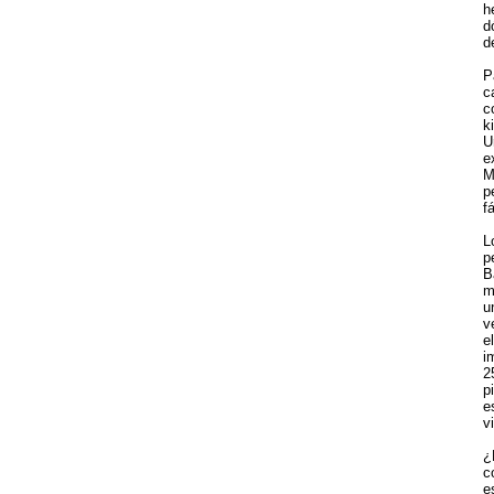
h
d
d
P
c
c
k
U
e
M
p
f
L
p
B
m
u
v
e
i
2
p
e
v
¿
c
e