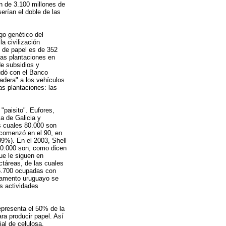
n de 3.100 millones de
erían el doble de las
go genético del
a civilización
 de papel es de 352
las plantaciones en
e subsidios y
udó con el Banco
adera" a los vehículos
as plantaciones: las
"paisito". Eufores,
a de Galicia y
s cuales 80.000 son
 comenzó en el 90, en
9%). En el 2003, Shell
60.000 son, como dicen
ue le siguen en
táreas, de las cuales
6.700 ocupadas con
rlamento uruguayo se
s actividades
epresenta el 50% de la
ara producir papel. Así
al de celulosa.