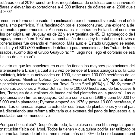
ectáreas en el 2010, construir tres megafábricas de celulosa con una inversió
ólares y elevar las exportaciones a 4.500 millones de dólares en el 2008 que s
el 2002.
arece un retorno del pasado. La inclinación por el monocultivo está en el códi
apitalismo periférico. Y la fascinación por el sobreconsumo, una exigencia de l
ontranatura primermundista. Algunos datos: mientras en Finlandia el consumo
ilos per cápita, en Uruguay es de 22 y en Argentina de 45. El agronegocio de 
ruguay comenzó en 1987 con la aprobación de una ley forestal que a través d
xoneraciones fue creando el mercado. Más aún: el Estado uruguayo se ende
undial y el BID (300 millones de dólares) para acondicionar las "rutas de la m
esados. (Como dijo el Grupo Guayubira: "Y luego nos llegó el corolario de est
ábricas de celulosa").
o cierto es que las papeleras en cuestión tienen las mayores plantaciones del 
erteneciente a Ence (la cual a su vez pertenece al Banco Zaragozano, la Caix
ankinter), inicio sus actividades en 1990, tiene unas 100.000 hectáreas de la
onocultivos. Mientras Cofosa (Compañía Forestal Oriental SA), que también
n principio estaba conformada por Royal Dutch Shell (60%) y UPM-Kymene (3
endió sus acciones a Metsa-Botnia. Tiene 100.000 hectáreas, de las cuales 
llos, "bosques de eucaliptos de buena calidad plantados en la pradera". Las q
mportancia son firmas uruguayas: Cofusa comenzó en 1988 y tiene 50.000 hec
5.000 están plantadas; Fymnsa empezó en 1976 y posee 13.000 hectáreas, 
inos. Las empresas aspiran a extender sus áreas de plantaciones y en el pa
stá discutiendo una reforma tributaria que exonera del pago de impuestos a la
inculadas con el monocultivo.
Por qué el eucalipto? Después de todo, la celulosa es una fibra vegetal que r
onstitución física del árbol. Todos la tienen y cualquiera podría ser utilizado p
s como las fibras de árboles representan más del 90% de la producción mundi