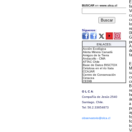
E
f
V
c
c
l
r
0
G
p
A
d
f
E
M
s
c
c
B
r
h
á
a
p
a
f
f
t
V