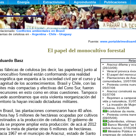
elacionado:
Conflictos ambientales en Brasil
antas de celulosa en -
Argentina
-
Chile
-
Uruguay
Fuente:
www.portaldelmedioamb
El papel del monocultivo forestal
duardo Basz
Rela
as fábricas de celulosa (es decir, las papeleras) junto al
onocultivo forestal están conformando una realidad
eográfica que espanta a la sociedad civil por el curso y la
agnitud de los acontecimientos. Brasil y Chile, con las
lites más compactas y efectivas del Cono Sur, fueron
recursores en esto como en otras cuestiones. Tampoco
uede asombrarnos que esta violenta reorganización del
erritorio la hayan iniciado dictaduras militares.
n Brasil, las plantaciones comenzaron hace 40 años.
hora hay 5 millones de hectáreas ocupadas por cultivos
estinados a la producción de celulosa. El gobierno de
ula se propone ampliar esta producción: de acá al 2012
iene la meta de plantar otras 6 millones de hectáreas.
acia 1967 en el municipio de Aracruz, estado de Santo