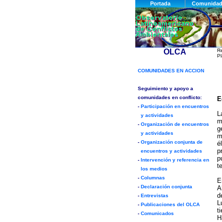
R
Pl
E
L
m
g
m
é
p
p
t
E
A
d
L
t
H