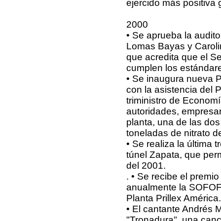
ejercido más positiva 
2000
• Se aprueba la audito
Lomas Bayas y Carolin
que acredita que el Se
cumplen los estándare
• Se inaugura nueva Pl
con la asistencia del 
triministro de Economí
autoridades, empresar
planta, una de las d
toneladas de nitrato d
• Se realiza la última
túnel Zapata, que permi
del 2001.
. • Se recibe el premio
anualmente la SOFOFA,
Planta Prillex América.
• El cantante Andrés
"Tronadura", una canc