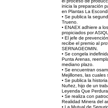
el proceso de producc
inicia la preparación pa
en Plantas La Escondi
• Se publica la segun
Trueno.
• ENAEX adhiere a lo
propiciados por ASIQ
• El jefe de prevenci
recibe el premio al pr
SERNAGEOMIN.
• Se congela indefini
Punta Arenas, reempla
mediano plazo.
• Se encuentran osam
Mejillones, las cuale
• Se publica la histor
Nuñez, hijo de un tra
Leyenda Que Perdura,
• Se realiza con patro
Realidad Minera del ar
• La Mutual de Seguri