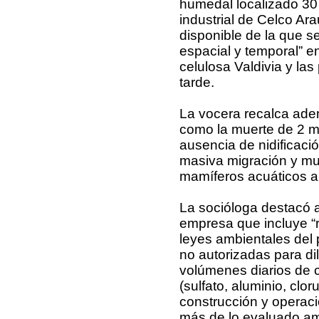
humedal localizado 30
industrial de Celco Ara
disponible de la que s
espacial y temporal” en
celulosa Valdivia y la
tarde.
La vocera recalca ade
como la muerte de 2 mi
ausencia de nidificació
masiva migración y mue
mamíferos acuáticos am
La socióloga destacó a
empresa que incluye “r
leyes ambientales del
no autorizadas para dil
volúmenes diarios de
(sulfato, aluminio, cl
construcción y operaci
más de lo evaluado am