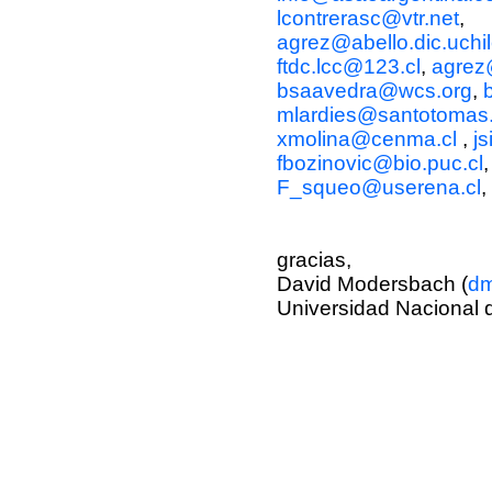
lcontrerasc@vtr.net
,
agrez@abello.dic.uchil
ftdc.lcc@123.cl
,
agrez@
bsaavedra@wcs.org
,
mlardies@santotomas.
xmolina@cenma.cl
,
j
fbozinovic@bio.puc.cl
F_squeo@userena.cl
,
gracias,
David Modersbach (
dm
Universidad Nacional 