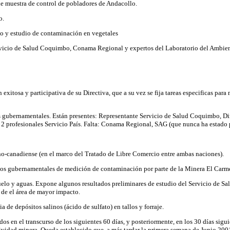
 de muestra de control de pobladores de Andacollo.
o.
eo y estudio de contaminación en vegetales
vicio de Salud Coquimbo, Conama Regional y expertos del Laboratorio del Ambient
exitosa y participativa de su Directiva, que a su vez se fija tareas especificas para 
s gubernamentales. Están presentes: Representante Servicio de Salud Coquimbo, Dir
2 profesionales Servicio País. Falta: Conama Regional, SAG (que nunca ha estado 
o-canadiense (en el marco del Tratado de Libre Comercio entre ambas naciones).
isos gubernamentales de medición de contaminación por parte de la Minera El Carm
elo y aguas. Expone algunos resultados preliminares de estudio del Servicio de Sa
 de el área de mayor impacto.
a de depósitos salinos (ácido de sulfato) en tallos y forraje.
 en el transcurso de los siguientes 60 días, y posteriormente, en los 30 días siguie
tividad minera. Queda establecido que, a más tardar la primera semana de Junio 2001