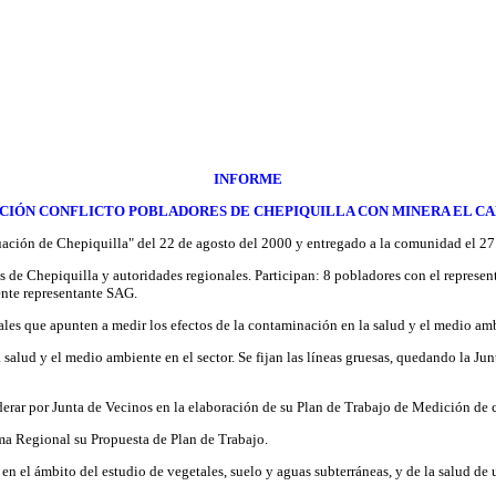
INFORME
CIÓN CONFLICTO POBLADORES DE CHEPIQUILLA CON MINERA EL C
tuación de Chepiquilla" del 22 de agosto del 2000 y entregado a la comunidad el 2
s de Chepiquilla y autoridades regionales. Participan: 8 pobladores con el represe
nte representante SAG.
eales que apunten a medir los efectos de la contaminación en la salud y el medio am
salud y el medio ambiente en el sector. Se fijan las líneas gruesas, quedando la Ju
derar por Junta de Vecinos en la elaboración de su Plan de Trabajo de Medición de
ma Regional su Propuesta de Plan de Trabajo.
n el ámbito del estudio de vegetales, suelo y aguas subterráneas, y de la salud d