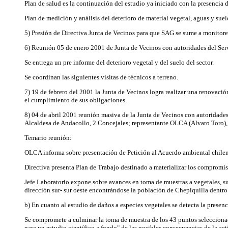
Plan de salud es la continuación del estudio ya iniciado con la presencia
Plan de medición y análisis del deterioro de material vegetal, aguas y suel
5) Presión de Directiva Junta de Vecinos para que SAG se sume a monitor
6) Reunión 05 de enero 2001 de Junta de Vecinos con autoridades del Ser
Se entrega un pre informe del deterioro vegetal y del suelo del sector.
Se coordinan las siguientes visitas de técnicos a terreno.
7) 19 de febrero del 2001 la Junta de Vecinos logra realizar una renovación 
el cumplimiento de sus obligaciones.
8) 04 de abril 2001 reunión masiva de la Junta de Vecinos con autoridade
Alcaldesa de Andacollo, 2 Concejales; representante OLCA (Alvaro Toro), 
Temario reunión:
OLCA informa sobre presentación de Petición al Acuerdo ambiental chilen
Directiva presenta Plan de Trabajo destinado a materializar los comprom
Jefe Laboratorio expone sobre avances en toma de muestras a vegetales, su
dirección sur- sur oeste encontrándose la población de Chepiquilla dentro
b) En cuanto al estudio de daños a especies vegetales se detecta la presenci
Se compromete a culminar la toma de muestra de los 43 puntos seleccionados
para un estudio científico a fondo" de las posibles consecuencias de la ac