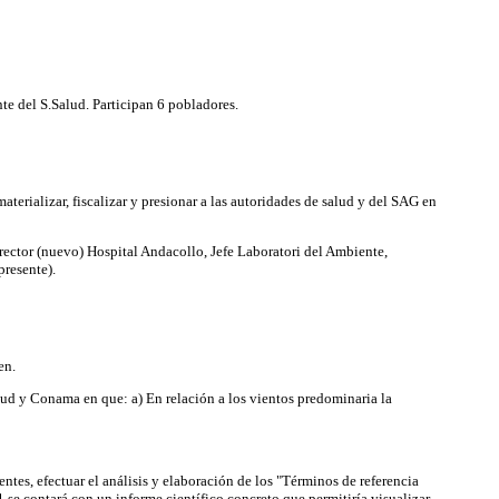
e del S.Salud. Participan 6 pobladores.
materializar, fiscalizar y presionar a las autoridades de salud y del SAG en
ector (nuevo) Hospital Andacollo, Jefe Laboratori del Ambiente,
presente).
en.
lud y Conama en que: a) En relación a los vientos predominaria la
ntes, efectuar el análisis y elaboración de los "Términos de referencia
 se contará con un informe científico concreto que permitiría visualizar