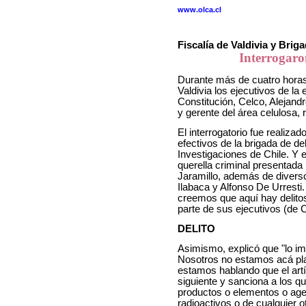
www.olca.cl
Fiscalía de Valdivia y Bri
Interrogaro
Durante más de cuatro horas 
Valdivia los ejecutivos de l
Constitución, Celco, Alejand
y gerente del área celulosa,
El interrogatorio fue realiza
efectivos de la brigada de de
Investigaciones de Chile. Y 
querella criminal presentada
Jaramillo, además de diver
Ilabaca y Alfonso De Urresti.
creemos que aquí hay delito
parte de sus ejecutivos (de C
DELITO
Asimismo, explicó que "lo im
Nosotros no estamos acá pla
estamos hablando que el artí
siguiente y sanciona a los 
productos o elementos o agen
radioactivos o de cualquier 