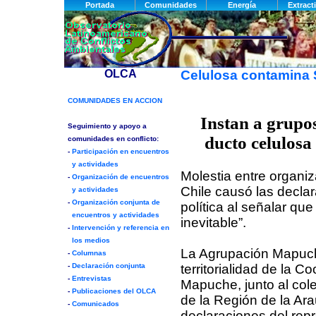
Celulosa contamina S
Instan a grupos
ducto celulos
Molestia entre organi
Chile causó las declara
política al señalar que
inevitable”.
La Agrupación Mapuch
territorialidad de la C
Mapuche, junto al col
de la Región de la Ara
declaraciones del repre