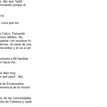
 dijo que “ojalá
taminando porque al
río.
a cosa que los
de Celco, Fernando
omos débiles. No
 pelear con nosotros lo
armas, él viene de una
nocentes y él va a ser
esenta a 80 familias
n hacer los
me dejó muy
 qué pasa”, dijo.
al de Empresarios
presencia de la misión
ía, de las comunidades
nta de Celulosa y ojalá