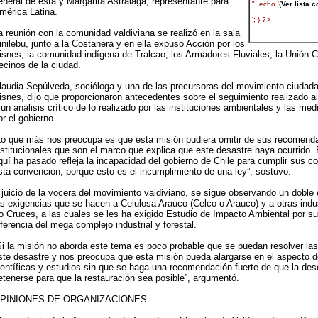
eneral de ésta y Margarita Astrálaga, representante para
mérica Latina.
a reunión con la comunidad valdiviana se realizó en la sala
inilebu, junto a la Costanera y en ella expuso Acción por los
isnes, la comunidad indígena de Tralcao, los Armadores Fluviales, la Unión 
ecinos de la ciudad.
laudia Sepúlveda, socióloga y una de las precursoras del movimiento ciudada
isnes, dijo que proporcionaron antecedentes sobre el seguimiento realizado al
 un análisis crítico de lo realizado por las instituciones ambientales y las m
or el gobierno.
Lo que más nos preocupa es que esta misión pudiera omitir de sus recomend
nstitucionales que son el marco que explica que este desastre haya ocurrido. 
quí ha pasado refleja la incapacidad del gobierno de Chile para cumplir sus 
sta convención, porque esto es el incumplimiento de una ley”, sostuvo.
 juicio de la vocera del movimiento valdiviano, se sigue observando un doble 
as exigencias que se hacen a Celulosa Arauco (Celco o Arauco) y a otras indu
ío Cruces, a las cuales se les ha exigido Estudio de Impacto Ambiental por s
iferencia del mega complejo industrial y forestal.
Si la misión no aborda este tema es poco probable que se puedan resolver la
ste desastre y nos preocupa que esta misión pueda alargarse en el aspecto d
ientíficas y estudios sin que se haga una recomendación fuerte de que la de
etenerse para que la restauración sea posible”, argumentó.
PINIONES DE ORGANIZACIONES