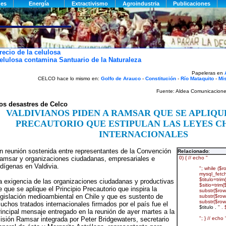
recio de la celulosa
elulosa contamina Santuario de la Naturaleza
Papeleras en
CELCO hace lo mismo en:
Golfo de Arauco
-
Constitución
-
Río Mataquito
-
Mi
Fuente:
Aldea Comunicacione
os desastres de Celco
VALDIVIANOS PIDEN A RAMSAR QUE SE APLIQU
PRECAUTORIO QUE ESTIPULAN LAS LEYES C
INTERNACIONALES
n reunión sostenida entre representantes de la Convención
Relacionado
:
amsar y organizaciones ciudadanas, empresariales e
ndígenas en Valdivia.
a exigencia de las organizaciones ciudadanas y productivas
e que se aplique el Principio Precautorio que inspira la
egislación medioambiental en Chile y que es sustento de
uchos tratados internacionales firmados por el país fue el
rincipal mensaje entregado en la reunión de ayer martes a la
isión Ramsar integrada por Peter Bridgewaters, secretario