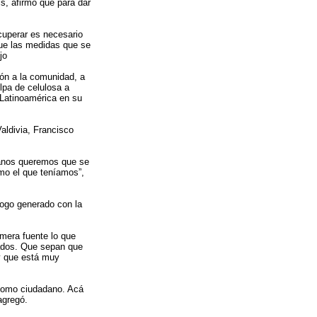
s, afirmó que para dar
cuperar es necesario
que las medidas que se
jo
ión a la comunidad, a
lpa de celulosa a
 Latinoamérica en su
aldivia, Francisco
ianos queremos que se
omo el que teníamos”,
álogo generado con la
mera fuente lo que
ados. Que sepan que
y que está muy
 como ciudadano. Acá
agregó.