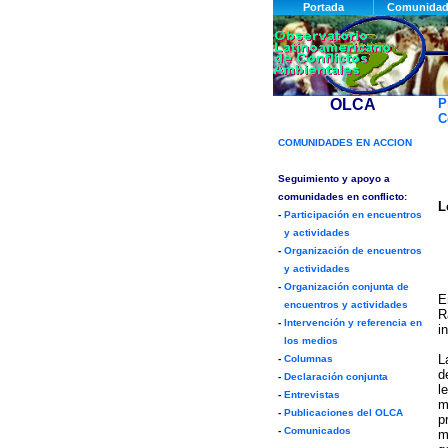
P
C
L
E
R
i
L
d
l
m
p
m