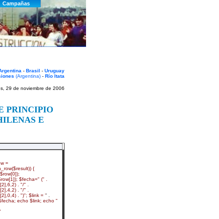
Argentina
-
Brasil
-
Uruguay
siones
(Argentina)
-
Río Itata
s, 29 de noviembre de 2006
E PRINCIPIO
HILENAS E