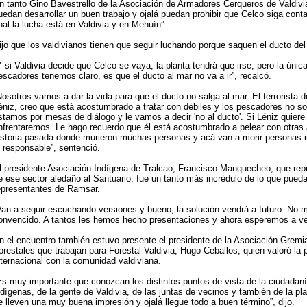
n tanto Gino Bavestrello de la Asociación de Armadores Cerqueros de Valdivia,
uedan desarrollar un buen trabajo y ojalá puedan prohibir que Celco siga con
inal la lucha está en Valdivia y en Mehuín”.
ijo que los valdivianos tienen que seguir luchando porque saquen el ducto del 
Y si Valdivia decide que Celco se vaya, la planta tendrá que irse, pero la únic
escadores tenemos claro, es que el ducto al mar no va a ir”, recalcó.
Nosotros vamos a dar la vida para que el ducto no salga al mar. El terrorista 
éniz, creo que está acostumbrado a tratar con débiles y los pescadores no s
stamos por mesas de diálogo y le vamos a decir 'no al ducto'. Si Léniz quiere
nfrentaremos. Le hago recuerdo que él está acostumbrado a pelear con otras 
istoria pasada donde murieron muchas personas y acá van a morir personas i
l responsable”, sentenció.
l presidente Asociación Indígena de Tralcao, Francisco Manquecheo, que repr
e ese sector aledaño al Santuario, fue un tanto más incrédulo de lo que pueda
epresentantes de Ramsar.
Van a seguir escuchando versiones y bueno, la solución vendrá a futuro. No 
onvencido. A tantos les hemos hecho presentaciones y ahora esperemos a ver
n el encuentro también estuvo presente el presidente de la Asociación Gremi
orestales que trabajan para Forestal Valdivia, Hugo Ceballos, quien valoró la 
nternacional con la comunidad valdiviana.
Es muy importante que conozcan los distintos puntos de vista de la ciudadan
ndígenas, de la gente de Valdivia, de las juntas de vecinos y también de la pla
e lleven una muy buena impresión y ojalá llegue todo a buen término”, dijo.