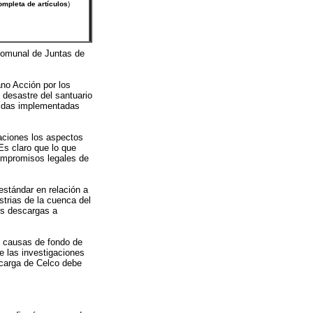
Comunal de Juntas de
no Acción por los
 desastre del santuario
edidas implementadas
aciones los aspectos
Es claro que lo que
compromisos legales de
estándar en relación a
strias de la cuenca del
us descargas a
s causas de fondo de
e las investigaciones
scarga de Celco debe