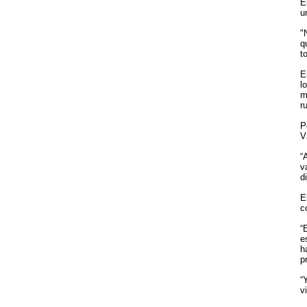
E
u
"
q
t
E
l
m
r
P
V
“
v
d
E
c
“
e
h
p
“
v