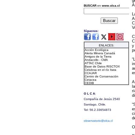
g
A
L
A
C
V
C
C
y
p
“
i
a
e
A
l
r
d
“
e
c
d
O