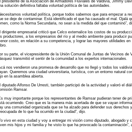
l presidente de la Asociación de Armadores Fluviales de Valdivia, Jimmy Davi
na solución definitiva faltaba voluntad política de las autoridades.
Necesitamos voluntad política, porque todos sabemos que para empezar a re
ue se deje de contaminar. Está identificado el que ha causado el mal. Ojalá 
omen, como la Norma Secundaria, no sean a la medida del que contaminó”, di
l dirigente empresarial criticó que Celco externalice los costos de su producc
os productores, a los empresarios del río y al medio ambiente para producir pu
enor costo, en relación a su competencia, y lograr las mayores utilidades en
ubro.
or su parte, el vicepresidente de la Unión Comunal de Juntas de Vecinos de V
ásquez transmitió el sentir de la comunidad a los expertos internacionales.
Acá nos vendieron una promesa de desarrollo que no llegó y todos los valdiv
ayan. Queremos una ciudad universitaria, turística, con un entorno natural c
ijo en la asamblea abierta.
l diputado Alfonso De Urresti, también participó de la actividad y valoró el di
omisión Ramsar.
Es muy importante porque los representantes de Ramsar pudieran tener de pri
stá ocurriendo. Creo que es la manera más acertada de que se vayan inform
ay una comunidad organizada que se ha alzado para defender sus derechos 
reocupada de lo que ha ocurrido en la ciudad”, dijo.
Yo vivo en esta ciudad y voy a entregar mi visión como diputado, abogado y
iven mis hijos y mi familia y he visto lo que ha provocado la contaminación”, 