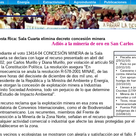
sta Rica: Sala Cuarta elimina decreto concesión minera
Adiós a la minería de oro en San Carlos
diante el voto 13414-04 CONCESIÓN MINERA de la Sala
arta se declara con lugar el recurso presentado en abril del
02, por Carlos Murillo y Diana Murillo, por violación al artículo 50
 la Constitución Política. La resolución asegura "En
nsecuencia se anula la resolución R-578-2001 MINAE, de las
eve horas del diecisiete de diciembre de dos mil uno, el
esidente de la República y la Ministra del Ambiente y Energía,
e otorgan la concesión de explotación minera a Industrias
finito Sociedad Anónima, todo sin perjuicio de lo que determine
 Estudio de Impacto Ambiental".
 recurso reclama que la explotación minera en esa zona es
olatoria de Convenios Internacionales, como el de Biodiversidad
ntroamericano. Los recurrentes, miembros del Frente de
osición a la Minería de la Zona Norte, señalan en el recurso que
alquier actividad comercial o industrial que afecte las áreas protegidas por e
tablecerse en la zona.
s vecinos y ecologistas se mostraron con alegría y satisfacción por el fallo. 