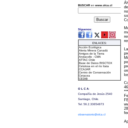
Ál
de
no
so
Co
Mo
mo
re
re
La
pr
Mi
po
pr
or
lo
Co
46
**
Fe
F
ww
28
fe
Ap