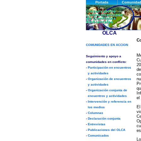
Co
Me
Cu
20
de
co
nu
Pr
qu
In
el
El
vi
Ce
Op
cu
es
Lo