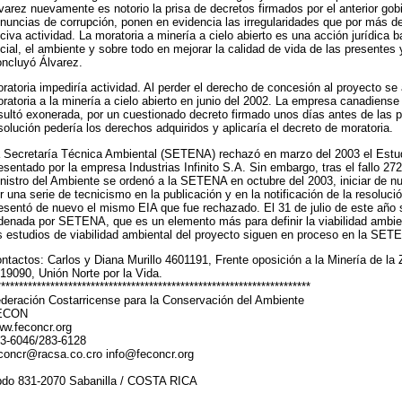
varez nuevamente es notorio la prisa de decretos firmados por el anterior gob
nuncias de corrupción, ponen en evidencia las irregularidades que por más d
civa actividad. La moratoria a minería a cielo abierto es una acción jurídica b
cial, el ambiente y sobre todo en mejorar la calidad de vida de las presentes 
ncluyó Álvarez.
ratoria impediría actividad. Al perder el derecho de concesión al proyecto se 
ratoria a la minería a cielo abierto en junio del 2002. La empresa canadiens
sultó exonerada, por un cuestionado decreto firmado unos días antes de las 
solución pedería los derechos adquiridos y aplicaría el decreto de moratoria.
 Secretaría Técnica Ambiental (SETENA) rechazó en marzo del 2003 el Estu
esentado por la empresa Industrias Infinito S.A. Sin embargo, tras el fallo 272
nistro del Ambiente se ordenó a la SETENA en octubre del 2003, iniciar de nu
r una serie de tecnicismo en la publicación y en la notificación de la resoluc
esentó de nuevo el mismo EIA que fue rechazado. El 31 de julio de este año s
denada por SETENA, que es un elemento más para definir la viabilidad ambie
s estudios de viabilidad ambiental del proyecto siguen en proceso en la SET
ntactos: Carlos y Diana Murillo 4601191, Frente oposición a la Minería de la
19090, Unión Norte por la Vida.
**********************************************************************
deración Costarricense para la Conservación del Ambiente
ECON
w.feconcr.org
3-6046/283-6128
concr@racsa.co.cro info@feconcr.org
do 831-2070 Sabanilla / COSTA RICA