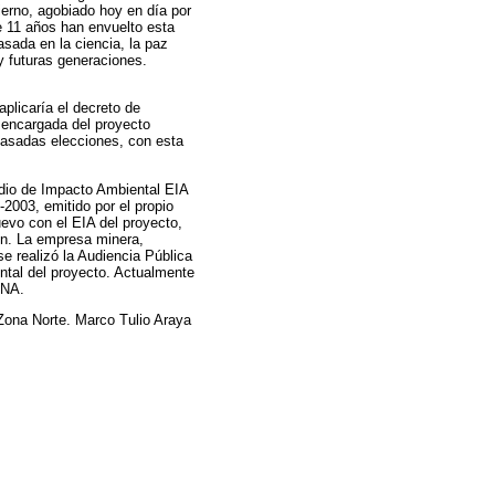
ierno, agobiado hoy en día por
e 11 años han envuelto esta
asada en la ciencia, la paz
y futuras generaciones.
aplicaría el decreto de
e encargada del proyecto
pasadas elecciones, con esta
dio de Impacto Ambiental EIA
-2003, emitido por el propio
evo con el EIA del proyecto,
ión. La empresa minera,
e realizó la Audiencia Pública
ntal del proyecto. Actualmente
ENA.
 Zona Norte. Marco Tulio Araya