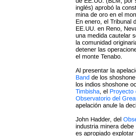
de EE.UU. (BLM, por s
inglés) aprobó la cons
mina de oro en el mon
En enero, el Tribunal d
EE.UU. en Reno, Nev
una medida cautelar so
la comunidad originar
detener las operacion
el monte Tenabo.
Al presentar la apelac
Band
de los shoshone 
los indios shoshone o
Timbisha
, el
Proyecto 
Observatorio del Grea
apelación anule la deci
John Hadder, del
Obse
industria minera debe
es apropiado explotar 