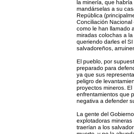
la minería, que habría
mandárselas a su casa
República (principalme
Conciliación Nacional 
como le han llamado
miradas colochas a la 
queriendo darles el SI
salvadoreños, arruinen
El pueblo, por supues
preparado para defende
ya que sus representa
peligro de levantami
proyectos mineros. El 
enfrentamientos que 
negativa a defender su
La gente del Gobierno
explotadoras mineras 
traerían a los salvad
muerte, y no la abund