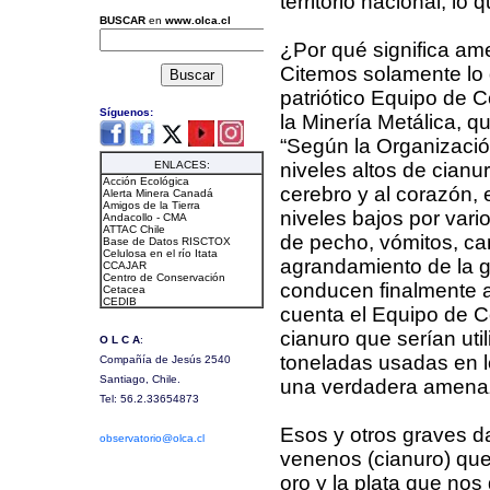
territorio nacional, lo
¿Por qué significa a
Citemos solamente lo 
patriótico Equipo de 
la Minería Metálica, q
“Según la Organizació
niveles altos de cian
cerebro y al corazón, 
niveles bajos por vario
de pecho, vómitos, ca
agrandamiento de la g
conducen finalmente a
cuenta el Equipo de C
cianuro que serían uti
toneladas usadas en l
una verdadera amenaza
Esos y otros graves d
venenos (cianuro) que
oro y la plata que nos