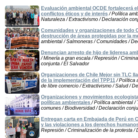
Evaluación ambiental OCDE fortalecerá el
conflictos éticos y de interés
/ Política am
Naturaleza / Extractivismo / Declaración conj
Comunidades y organizaciones de todo C
destrucción de áreas protegidas por la m
ambiental / Salmoneras / Comunidades / Dec
Denuncian arresto de hijo de lideresa amb
/ Minería a gran escala / Represión / Crimina
conjunta / El Salvador
Organizaciones de Chile Mejor sin TLC lla
de la implementación del TPP11
/ Política
de libre comercio / Extractivismo / Salud / D
Organizaciones y movimientos ecologista
políticas ambientales
/ Política ambiental /
comunes / Biodiversidad / Declaración conju
Entregan carta en Embajada de Perú en C
y las violaciones a los derechos humano
Represión / Criminalización de la protesta / 