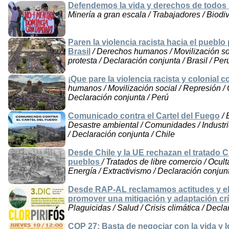
Defendemos la vida y derechos de todos 
Minería a gran escala / Trabajadores / Biodi
Paren la violencia racista hacia el pueblo
Brasil
/ Derechos humanos / Movilización soc
protesta / Declaración conjunta / Brasil / Per
¡Que pare la violencia racista y colonial 
humanos / Movilización social / Represión / 
Declaración conjunta / Perú
Comunicado contra el Cartel del Fuego
/ 
Desastre ambiental / Comunidades / Industria
/ Declaración conjunta / Chile
Desde Chile y la UE rechazan el tratado 
pueblos
/ Tratados de libre comercio / Ocul
Energía / Extractivismo / Declaración conjunt
Desde RAP-AL reclamamos actitudes y el
promover una mitigación y adaptación crít
Plaguicidas / Salud / Crisis climática / Decla
COP 27: Basta de negociar con la vida y lo