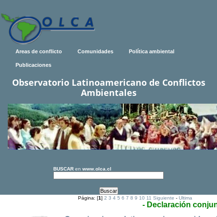
Areas de conflicto
Comunidades
Política ambiental
Publicaciones
Observatorio Latinoamericano de Conflictos
Ambientales
BUSCAR
en
www.olca.cl
Página: [
1
]
2
3
4
5
6
7
8
9
10
11
Siguiente
-
Ultima
- Declaración conju