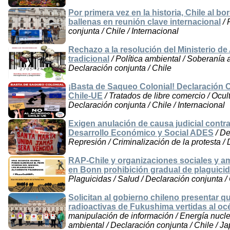
Por primera vez en la historia, Chile al b
ballenas en reunión clave internacional
/ 
conjunta / Chile / Internacional
Rechazo a la resolución del Ministerio de 
tradicional
/ Política ambiental / Soberanía 
Declaración conjunta / Chile
¡Basta de Saqueo Colonial! Declaración C
Chile-UE
/ Tratados de libre comercio / Ocu
Declaración conjunta / Chile / Internacional
Exigen anulación de causa judicial contra
Desarrollo Económico y Social ADES
/ De
Represión / Criminalización de la protesta /
RAP-Chile y organizaciones sociales y 
en Bonn prohibición gradual de plaguicid
Plaguicidas / Salud / Declaración conjunta /
Solicitan al gobierno chileno presentar 
radioactivas de Fukushima vertidas al oc
manipulación de información / Energía nucle
ambiental / Declaración conjunta / Chile / Ja