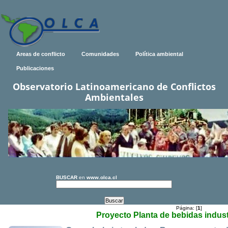
Areas de conflicto
Comunidades
Política ambiental
Publicaciones
Observatorio Latinoamericano de Conflictos
Ambientales
BUSCAR
en
www.olca.cl
Página: [
1
]
Proyecto Planta de bebidas indus