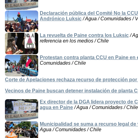
Declaración pública del Comité No la CC
Andrónico Luksic
/ Agua / Comunidades / V
La revuelta de Paine contra los Luksic
/ Ag
referencia en los medios / Chile
Protestan contra planta CCU en Paine en 
Comunidades / Chile
Corte de Apelaciones rechaza recurso de protección por
Vecinos de Paine buscan detener instalación de planta 
Ex director de la DGA lidera proyecto d
agua en Paine
/ Agua / Comunidades / Chile
Municipalidad se suma a recurso legal de
Agua / Comunidades / Chile