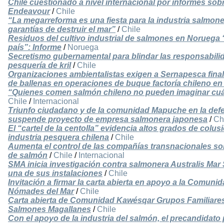
Chile cuestionado a nivel internacional por informes sob
Endeavour
/
Chile
“La megarreforma es una fiesta para la industria salmone
garantías de destruir el mar”
/
Chile
Residuos del cultivo industrial de salmones en Noruega “
país”: Informe
/
Noruega
Secretismo gubernamental para blindar las responsabili
pesquería de kril
/
Chile
Organizaciones ambientalistas exigen a Sernapesca final
de ballenas en operaciones de buque factoría chileno en 
“Quienes comen salmón chileno no pueden imaginar cuá
Chile
/
Internacional
Triunfo ciudadano y de la comunidad Mapuche en la defen
suspende proyecto de empresa salmonera japonesa
/
Ch
El “cartel de la centolla” evidencia altos grados de colus
industria pesquera chilena
/
Chile
Aumenta el control de las compañías transnacionales sob
de salmón
/
Chile
/
Internacional
SMA inicia investigación contra salmonera Australis Mar
una de sus instalaciones
/
Chile
Invitación a firmar la carta abierta en apoyo a la Comun
Nómades del Mar
/
Chile
Carta abierta de Comunidad Kawésqar Grupos Familiares
Salmones Magallanes
/
Chile
Con el apoyo de la industria del salmón, el precandidato