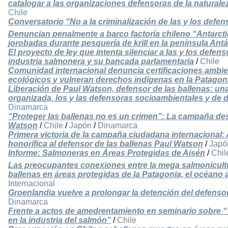
catalogar a las organizaciones defensoras de la natural
Chile
Conversatorio “No a la criminalización de las y los defen
Denuncian penalmente a barco factoría chileno “Antarct
jorobadas durante pesquería de krill en la península Antá
El proyecto de ley que intenta silenciar a las y los defen
industria salmonera y su bancada parlamentaria
/
Chile
Comunidad internacional denuncia certificaciones ambie
ecológicos y vulneran derechos indígenas en la Patagon
Liberación de Paul Watson, defensor de las ballenas: una 
organizada, los y las defensoras socioambientales y d
Dinamarca
“Proteger las ballenas no es un crimen”: La campaña desd
Watson
/
Chile
/
Japón
/
Dinamarca
Primera victoria de la campaña ciudadana internacional: 
honorífica al defensor de las ballenas Paul Watson
/
Japó
Informe: Salmoneras en Áreas Protegidas de Aisén
/
Chil
Las preocupantes conexiones entre la mega salmonicultur
ballenas en áreas protegidas de la Patagonia, el océano au
Internacional
Groenlandia vuelve a prolongar la detención del defenso
Dinamarca
Frente a actos de amedrentamiento en seminario sobre “T
en la industria del salmón”
/
Chile