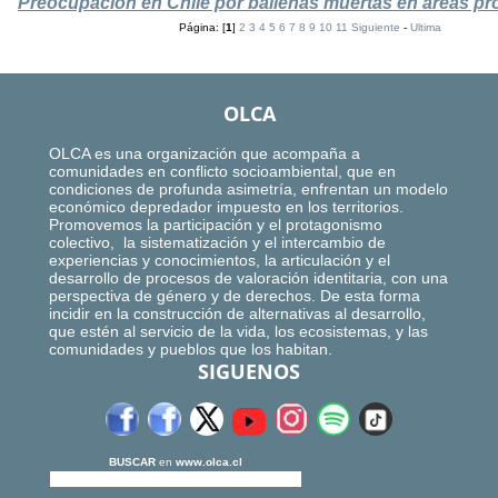
Preocupación en Chile por ballenas muertas en áreas pr
Página: [
1
]
2
3
4
5
6
7
8
9
10
11
Siguiente
-
Ultima
OLCA
OLCA es una organización que acompaña a
comunidades en conflicto socioambiental, que en
condiciones de profunda asimetría, enfrentan un modelo
económico depredador impuesto en los territorios.
Promovemos la participación y el protagonismo
colectivo, la sistematización y el intercambio de
experiencias y conocimientos, la articulación y el
desarrollo de procesos de valoración identitaria, con una
perspectiva de género y de derechos. De esta forma
incidir en la construcción de alternativas al desarrollo,
que estén al servicio de la vida, los ecosistemas, y las
comunidades y pueblos que los habitan.
SIGUENOS
BUSCAR
en
www.olca.cl