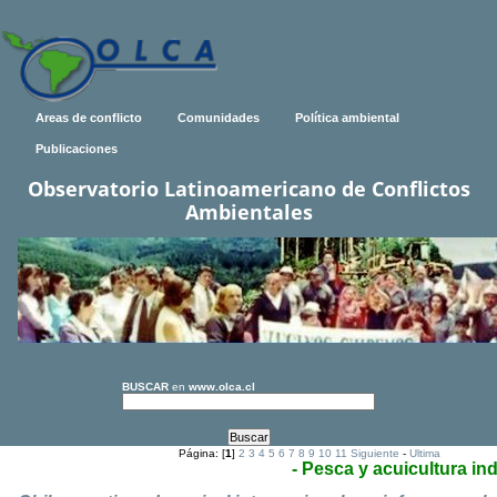
Areas de conflicto
Comunidades
Política ambiental
Publicaciones
Observatorio Latinoamericano de Conflictos
Ambientales
BUSCAR
en
www.olca.cl
Página: [
1
]
2
3
4
5
6
7
8
9
10
11
Siguiente
-
Ultima
- Pesca y acuicultura ind