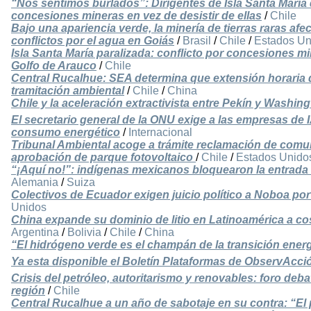
“Nos sentimos burlados”: Dirigentes de Isla Santa Marí
concesiones mineras en vez de desistir de ellas
/
Chile
Bajo una apariencia verde, la minería de tierras raras afect
conflictos por el agua en Goiás
/
Brasil
/
Chile
/
Estados Un
Isla Santa María paralizada: conflicto por concesiones mi
Golfo de Arauco
/
Chile
Central Rucalhue: SEA determina que extensión horaria 
tramitación ambiental
/
Chile
/
China
Chile y la aceleración extractivista entre Pekín y Washin
El secretario general de la ONU exige a las empresas de 
consumo energético
/
Internacional
Tribunal Ambiental acoge a trámite reclamación de com
aprobación de parque fotovoltaico
/
Chile
/
Estados Unido
“¡Aquí no!”: indígenas mexicanos bloquearon la entrada
Alemania
/
Suiza
Colectivos de Ecuador exigen juicio político a Noboa po
Unidos
China expande su dominio de litio en Latinoamérica a co
Argentina
/
Bolivia
/
Chile
/
China
“El hidrógeno verde es el champán de la transición ener
Ya esta disponible el Boletín Plataformas de ObservAcci
Crisis del petróleo, autoritarismo y renovables: foro deba
región
/
Chile
Central Rucalhue a un año de sabotaje en su contra: “E