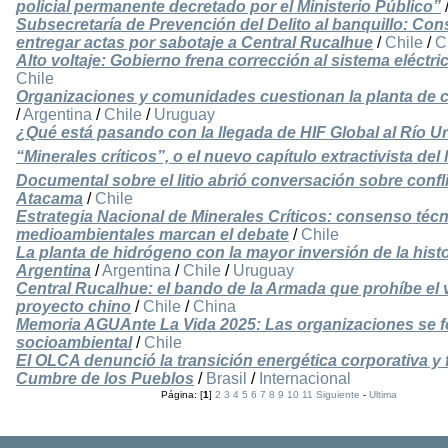
policial permanente decretado por el Ministerio Público”
Subsecretaría de Prevención del Delito al banquillo: Con
entregar actas por sabotaje a Central Rucalhue
/
Chile
/
C
Alto voltaje: Gobierno frena corrección al sistema eléctri
Chile
Organizaciones y comunidades cuestionan la planta de 
/
Argentina
/
Chile
/
Uruguay
¿Qué está pasando con la llegada de HIF Global al Río 
“Minerales críticos”, o el nuevo capítulo extractivista del
Documental sobre el litio abrió conversación sobre confli
Atacama
/
Chile
Estrategia Nacional de Minerales Críticos: consenso técni
medioambientales marcan el debate
/
Chile
La planta de hidrógeno con la mayor inversión de la hist
Argentina
/
Argentina
/
Chile
/
Uruguay
Central Rucalhue: el bando de la Armada que prohíbe el
proyecto chino
/
Chile
/
China
Memoria AGUAnte La Vida 2025: Las organizaciones se fo
socioambiental
/
Chile
El OLCA denunció la transición energética corporativa y f
Cumbre de los Pueblos
/
Brasil
/
Internacional
Página: [
1
]
2
3
4
5
6
7
8
9
10
11
Siguiente
-
Ultima