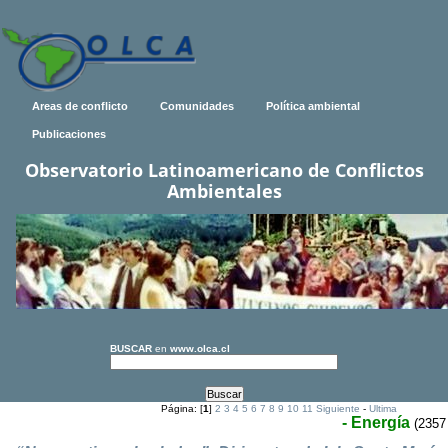
Areas de conflicto
Comunidades
Política ambiental
Publicaciones
Observatorio Latinoamericano de Conflictos
Ambientales
BUSCAR
en
www.olca.cl
Página: [
1
]
2
3
4
5
6
7
8
9
10
11
Siguiente
-
Ultima
- Energía
(2357 