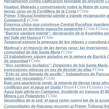
Reclamación contra calificación favorable de proyecto C
Hualqui: Mateada y conversatorio sobre la fiebre de con
tierras raras en la Cordillera de la Costa
/
Chile
Primer Tribunal Ambiental admite a trámite reclamación 
Copiaport-E
/
Chile
Empresa china que construye Central Rucalhue mantien
hectáreas en territorio mapuche pewenche
/
Chile
/
China
“Barrick siempre miente”: declaración de la Asamblea por
del Valle del Huasco
/
Chile
Temporal expone la amenaza de los relaves y cuestiona el
Madesal y el negocio de las tierras raras: las inversiones
comunidad de Isla Santa María
/
Chile
23 trabajadores siguen aislados en la minera de Barrick 
de seguridad
/
Chile
“Nos sentimos burlados”: Dirigentes de Isla Santa Marí
concesiones mineras en vez de desistir de ellas
/
Chile
“Esto es una llamada de auxilio”: trabajadores de Pascu
piden ser rescatados
/
Chile
Bajo una apariencia verde, la minería de tierras raras afect
conflictos por el agua en Goiás
/
Brasil
/
Chile
/
Estados Un
Agua bajo alerta en Caimanes: incidente en tranque El Ma
Minera Los Pelambres
/
Chile
Geopolítica de la sed: el agua como nuevo eje de la acu
Comunidades de Atacama recurren al Primer Tribunal Am