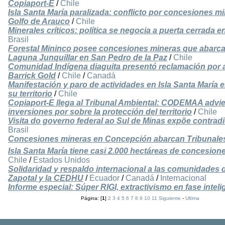
Copiaport-E
/
Chile
Isla Santa María paralizada: conflicto por concesiones mi
Golfo de Arauco
/
Chile
Minerales críticos: política se negocia a puerta cerrada 
Brasil
Forestal Mininco posee concesiones mineras que abarca
Laguna Junquillar en San Pedro de la Paz
/
Chile
Comunidad Indígena diaguita presentó reclamación por 
Barrick Gold
/
Chile
/
Canadá
Manifestación y paro de actividades en Isla Santa María
su territorio
/
Chile
Copiaport-E llega al Tribunal Ambiental: CODEMAA advier
inversiones por sobre la protección del territorio
/
Chile
Visita do governo federal ao Sul de Minas expõe contrad
Brasil
Concesiones mineras en Concepción abarcan Tribunales,
Isla Santa María tiene casi 2.000 hectáreas de concesio
Chile
/
Estados Unidos
Solidaridad y respaldo internacional a las comunidades 
Zapotal y la CEDHU
/
Ecuador
/
Canadá
/
Internacional
Informe especial: Súper RIGI, extractivismo en fase intelige
Página: [
1
]
2
3
4
5
6
7
8
9
10
11
Siguiente
-
Ultima