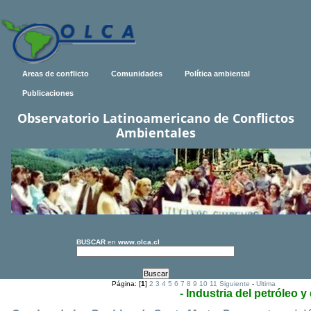
Areas de conflicto
Comunidades
Política ambiental
Publicaciones
Observatorio Latinoamericano de Conflictos
Ambientales
BUSCAR
en
www.olca.cl
Página: [
1
]
2
3
4
5
6
7
8
9
10
11
Siguiente
-
Ultima
- Industria del petróleo y