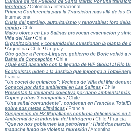
Cumbre de los Pueblos de Santa Marta: Por una transició
territorios
/
Colombia
/
Internacional
Primera Conferencia para la Transición más allá de los 
Internacional
Crisis del petróleo, autoritarismo y renovables: foro deba
región
/
Chile
Malos olores en Las Salinas provocan evacuación y sínt
Viña del Mar
/
Chile
Organizaciones y comunidades cuestionan la planta de 
/
Argentina
/
Chile
/
Uruguay
Otro golpe a Penco-Lirquén: gobierno de Boric volvió a r
Bahía de Concepción
/
Chile
¿Qué está pasando con la llegada de HIF Global al Río 
Ecologistas piden a la Justicia que imponga a TotalEne
Francia
“Un cóctel de químicos”: Vecinos de Viña del Mar denun
Sonacol por daño ambiental en Las Salinas
/
Chile
Presentan la demanda colectiva por daño ambiental más g
Copec y otras 3 compañías
/
Chile
“Una señal contundente”: condenan en Francia a Total
sobre sus metas climáticas
/
Francia
Suspensión de H2 Magallanes confirma deficiencias en l
Ambiental de la industria del hidrógeno
/
Chile
/
Francia
“Que no nos gobiernen las petroleras”: Histórica march
mapuche luego de violenta represión
/
Argentina