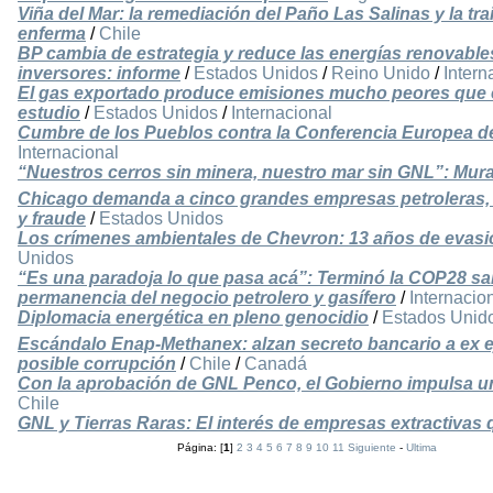
Viña del Mar: la remediación del Paño Las Salinas y la tra
enferma
/
Chile
BP cambia de estrategia y reduce las energías renovables
inversores: informe
/
Estados Unidos
/
Reino Unido
/
Intern
El gas exportado produce emisiones mucho peores que e
estudio
/
Estados Unidos
/
Internacional
Cumbre de los Pueblos contra la Conferencia Europea d
Internacional
“Nuestros cerros sin minera, nuestro mar sin GNL”: Mura
Chicago demanda a cinco grandes empresas petroleras, 
y fraude
/
Estados Unidos
Los crímenes ambientales de Chevron: 13 años de evasi
Unidos
“Es una paradoja lo que pasa acá”: Terminó la COP28 sa
permanencia del negocio petrolero y gasífero
/
Internacio
Diplomacia energética en pleno genocidio
/
Estados Unid
Escándalo Enap-Methanex: alzan secreto bancario a ex 
posible corrupción
/
Chile
/
Canadá
Con la aprobación de GNL Penco, el Gobierno impulsa un
Chile
GNL y Tierras Raras: El interés de empresas extractivas
Página: [
1
]
2
3
4
5
6
7
8
9
10
11
Siguiente
-
Ultima