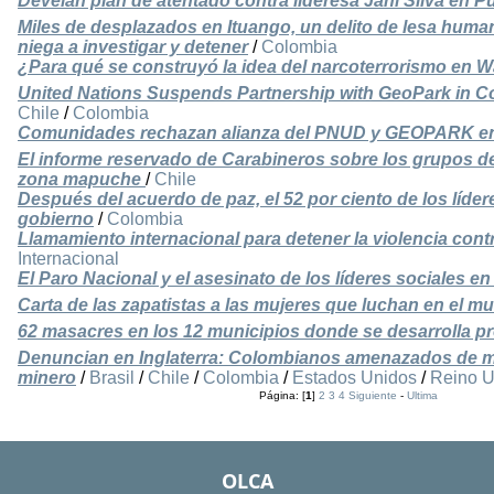
Develan plan de atentado contra lideresa Jani Silva en 
Miles de desplazados en Ituango, un delito de lesa human
niega a investigar y detener
/
Colombia
¿Para qué se construyó la idea del narcoterrorismo en
United Nations Suspends Partnership with GeoPark in Co
Chile
/
Colombia
Comunidades rechazan alianza del PNUD y GEOPARK e
El informe reservado de Carabineros sobre los grupos de
zona mapuche
/
Chile
Después del acuerdo de paz, el 52 por ciento de los líde
gobierno
/
Colombia
Llamamiento internacional para detener la violencia con
Internacional
El Paro Nacional y el asesinato de los líderes sociales e
Carta de las zapatistas a las mujeres que luchan en el m
62 masacres en los 12 municipios donde se desarrolla p
Denuncian en Inglaterra: Colombianos amenazados de 
minero
/
Brasil
/
Chile
/
Colombia
/
Estados Unidos
/
Reino U
Página: [
1
]
2
3
4
Siguiente
-
Ultima
OLCA