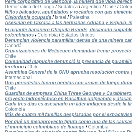
Perfil corporativo de Glencore, la minera que viola dere
Democrática del Congo
/
Sudáfrica
/
Argentina
/
Chile
/
Colo
Niños baleados, apuñalados y rociados con gas pimienta p
Cisjordania ocupada
/
Israel
/
Palestina
Asesinan en Oaxaca a las hermanas Adriana y Virginia, in
El gigante bananero Chiquita Brands, declarado culpable 
colombianos
/
Colombia
/
Estados Unidos
Denuncian violencia paramilitar detrás de una minera c
Canadá
Organizaciones de Melipeuco demandan frenar proyecto hid
Chile
Comunidad mapuche denunció la presencia de paramilit
territorio
/
Chile
Asamblea General de la ONU aprueba resolución contra g
Internacional
Dos periodistas fueron heridas con armas de fuego duran
Chile
Guardias de empresa China Three Georges y Carabinero
proyecto hidroeléctrico en Rucalhue golpeando y ataca
Cada tres días es asesinado un líder indígena desde la 
Colombia
Más de cuatro mil familias desplazadas por el extractiv
Por qué un megaproyecto figura como una de las causas
el municipio colombiano de Ituango
/
Colombia