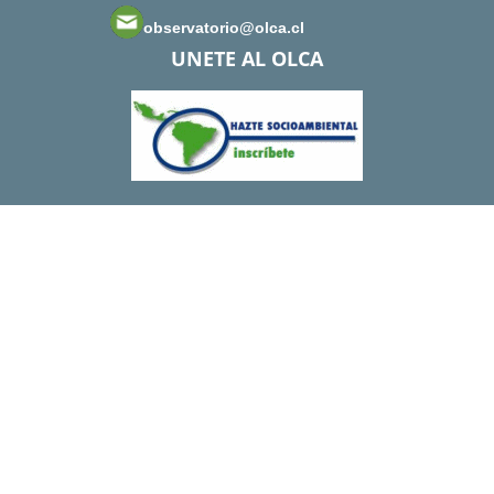
observatorio@olca.cl
UNETE AL OLCA