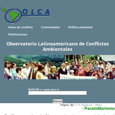
Areas de conflicto
Comunidades
Política ambiental
Publicaciones
Observatorio Latinoamericano de Conflictos
Ambientales
BUSCAR
en
www.olca.cl
Página: [
1
]
2
3
4
Siguiente
-
Ultima
- Paramilitarismo