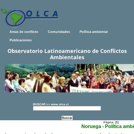
Areas de conflicto
Comunidades
Política ambiental
Publicaciones
Observatorio Latinoamericano de Conflictos
Ambientales
BUSCAR
en
www.olca.cl
Página: [
1
]
Noruega - Política ambi