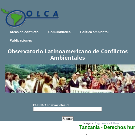
Areas de conflicto
Comunidades
Política ambiental
Publicaciones
Observatorio Latinoamericano de Conflictos
Ambientales
BUSCAR
en
www.olca.cl
Página:
Siguiente
-
Ultima
Tanzania - Derechos h