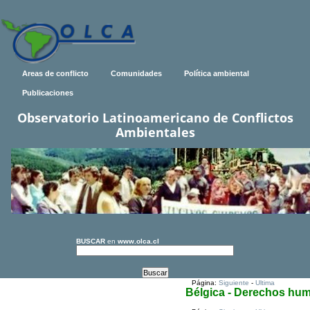
Areas de conflicto
Comunidades
Política ambiental
Publicaciones
Observatorio Latinoamericano de Conflictos
Ambientales
BUSCAR
en
www.olca.cl
Página:
Siguiente
-
Ultima
Bélgica - Derechos hu