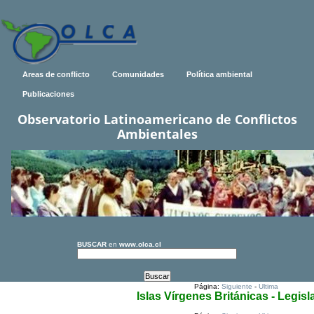
Areas de conflicto
Comunidades
Política ambiental
Publicaciones
Observatorio Latinoamericano de Conflictos
Ambientales
BUSCAR
en
www.olca.cl
Página:
Siguiente
-
Ultima
Islas Vírgenes Británicas - Legis