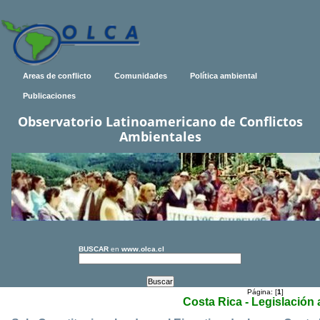
Areas de conflicto
Comunidades
Política ambiental
Publicaciones
Observatorio Latinoamericano de Conflictos
Ambientales
BUSCAR
en
www.olca.cl
Página: [
1
]
Costa Rica - Legislación