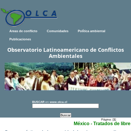
Areas de conflicto
Comunidades
Política ambiental
Publicaciones
Observatorio Latinoamericano de Conflictos
Ambientales
BUSCAR
en
www.olca.cl
Página: [
1
]
México - Tratados de libr