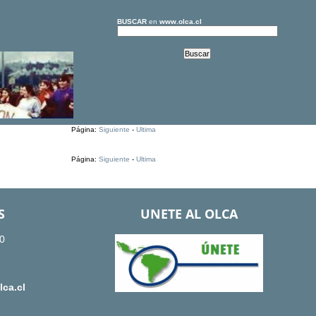
BUSCAR
en
www.olca.cl
Página:
Siguiente
-
Ultima
Página:
Siguiente
-
Ultima
S
UNETE AL OLCA
0
ca.cl