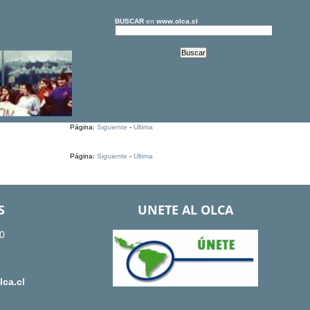
BUSCAR
en
www.olca.cl
Página:
Siguiente
-
Ultima
Página:
Siguiente
-
Ultima
S
UNETE AL OLCA
0
ca.cl