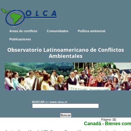
Areas de conflicto
Comunidades
Política ambiental
Publicaciones
Observatorio Latinoamericano de Conflictos
Ambientales
BUSCAR
en
www.olca.cl
Página: [
1
]
Canadá - Bienes co