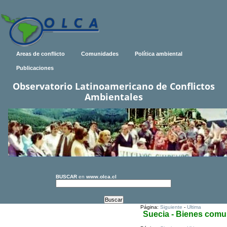
Areas de conflicto
Comunidades
Política ambiental
Publicaciones
Observatorio Latinoamericano de Conflictos
Ambientales
BUSCAR
en
www.olca.cl
Página:
Siguiente
-
Ultima
Suecia - Bienes com