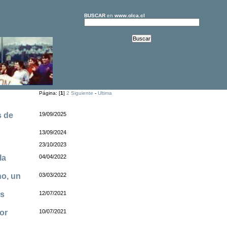
BUSCAR
en
www.olca.cl
Página: [
1
]
2
Siguiente
-
Ultima
s de
19/09/2025
13/09/2024
23/10/2023
la
04/04/2022
no, un
03/03/2022
as
12/07/2021
or
10/07/2021