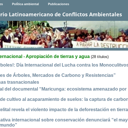
es
Política ambiental
Publicaciones
rio Latinoamericano de Conflictos Ambientales
ternacional - Apropiación de tierras y agua
(28 títulos)
boles!: Día Internacional del Lucha contra los Monoculitvo
ones de Árboles, Mercados de Carbono y Resistencias”
as trasnacionales
onal del documental “Maricunga: ecosistema amenazado por 
 de cultivo al acaparamiento de suelos: la captura de carbo
telital revela el violento impacto de la deforestación en tierr
nativa internacional sobre conservación denunciará “el may
l mundo”