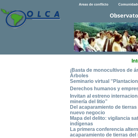
Areas de conflicto
Comunidad
Observato
In
¡Basta de monocultivos de ár
Árboles
Seminario virtual “Plantaci
Derechos humanos y empres
Invitan al estreno internaci
minería del litio”
Del acaparamiento de tierras
nuevo negocio
Mapa del delito: vigilancia sa
indígenas
La primera conferencia alter
acaparamiento de tierras de