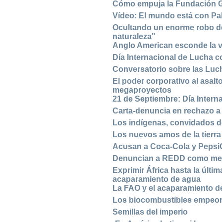
Cómo empuja la Fundación Ga
Vídeo: El mundo está con Pa
Ocultando un enorme robo de 
naturaleza"
Anglo American esconde la v
Día Internacional de Lucha c
Conversatorio sobre las Luc
El poder corporativo al asalto
megaproyectos
21 de Septiembre: Día Intern
Carta-denuncia en rechazo a 
Los indígenas, convidados de
Los nuevos amos de la tierra
Acusan a Coca-Cola y PepsiCo
Denuncian a REDD como mecan
Exprimir África hasta la últi
acaparamiento de agua
La FAO y el acaparamiento de
Los biocombustibles empeora
Semillas del imperio