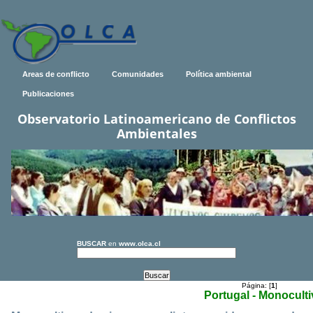
Areas de conflicto
Comunidades
Política ambiental
Publicaciones
Observatorio Latinoamericano de Conflictos
Ambientales
BUSCAR
en
www.olca.cl
Página: [
1
]
Portugal - Monocult